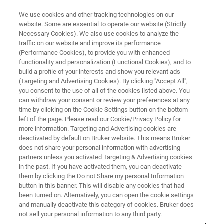
We use cookies and other tracking technologies on our
website. Some are essential to operate our website (Strictly
Necessary Cookies). We also use cookies to analyze the
traffic on our website and improve its performance
NUCLEAR MAGNETIC RESONANCE (NMR) WEBINAR
(Performance Cookies), to provide you with enhanced
布鲁克核磁 & 质谱生物制药专题
functionality and personalization (Functional Cookies), and to
网络研讨会
build a profile of your interests and show you relevant ads
(Targeting and Advertising Cookies). By clicking "Accept All",
you consent to the use of all of the cookies listed above. You
can withdraw your consent or review your preferences at any
布鲁克核磁共振联合质谱部门将举办生物制药
time by clicking on the Cookie Settings button on the bottom
left of the page. Please read our Cookie/Privacy Policy for
行业专场网络研讨会。会中，布鲁克的技术专
more information. Targeting and Advertising cookies are
家们将为您带来核磁共振在制药行业的应用，
deactivated by default on Bruker website. This means Bruker
does not share your personal information with advertising
以及质谱技术在生物工艺开发中的应用。
partners unless you activated Targeting & Advertising cookies
in the past. If you have activated them, you can deactivate
them by clicking the Do not Share my personal Information
button in this banner. This will disable any cookies that had
been turned on. Alternatively, you can open the cookie settings
and manually deactivate this category of cookies. Bruker does
not sell your personal information to any third party.