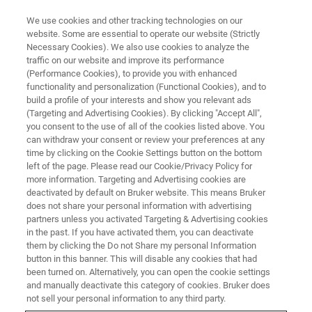
We use cookies and other tracking technologies on our
website. Some are essential to operate our website (Strictly
Necessary Cookies). We also use cookies to analyze the
traffic on our website and improve its performance
NUCLEAR MAGNETIC RESONANCE (NMR) WEBINAR
(Performance Cookies), to provide you with enhanced
布鲁克核磁 & 质谱生物制药专题
functionality and personalization (Functional Cookies), and to
网络研讨会
build a profile of your interests and show you relevant ads
(Targeting and Advertising Cookies). By clicking "Accept All",
you consent to the use of all of the cookies listed above. You
can withdraw your consent or review your preferences at any
布鲁克核磁共振联合质谱部门将举办生物制药
time by clicking on the Cookie Settings button on the bottom
left of the page. Please read our Cookie/Privacy Policy for
行业专场网络研讨会。会中，布鲁克的技术专
more information. Targeting and Advertising cookies are
家们将为您带来核磁共振在制药行业的应用，
deactivated by default on Bruker website. This means Bruker
does not share your personal information with advertising
以及质谱技术在生物工艺开发中的应用。
partners unless you activated Targeting & Advertising cookies
in the past. If you have activated them, you can deactivate
them by clicking the Do not Share my personal Information
button in this banner. This will disable any cookies that had
been turned on. Alternatively, you can open the cookie settings
and manually deactivate this category of cookies. Bruker does
not sell your personal information to any third party.