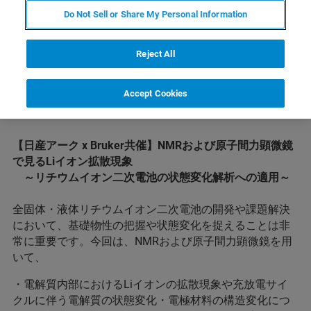
Do Not Sell or Share My Personal Information
Reject All
Accept Cookies
内容
【日産アーク x Bruker共催】NMRおよび原子間力顕微鏡
で見るLiイオン拡散現象
～リチウムイオン二次電池の状態変化解析への適用～
全固体・液体リチウムイオン二次電池の開発や課題解決
において、基礎物性の把握や状態変化を捉えることは非
常に重要です。今回は、NMRおよび原子間力顕微鏡を用
いて、
・電解質内部におけるLiイオンの拡散現象や充放電サイ
クルに伴う電解質の状態変化・電極材料の構造変化につ