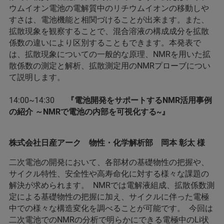
ウムイオン電池の電解質中のリチウムイオンの移動しや
すさは、電池機能と相関づけることが出来ます。また、
拡散現象を観察することで、混合溶液の構成成分を拡散
係数の違いにより区別することもできます。本発表で
は、拡散現象についての一般的な原理、NMRを用いた拡
散係数の測定と解析、拡散測定用のNMRプローブについ
て説明します。
14:00~14:30
『電池開発をサポートするNMR活用事例
の紹介 ～NMRで電池の内部を可視化する~』
株式会社日産アーク 物性・化学解析部 岡本 彰太 様
二次電池の開発において、各部材の基礎物性の把握や、
サイクル特性、安全性や高寿命化に対する様々な課題の
解決が求められます。 NMRでは電解液組成、拡散係数測
定による基礎物性の把握に加え、サイクルに伴った電極
中での様々な構造変化を調べることが可能です。 今回は
二次電池でのNMRの分析で明らかにできる電極中のLi状