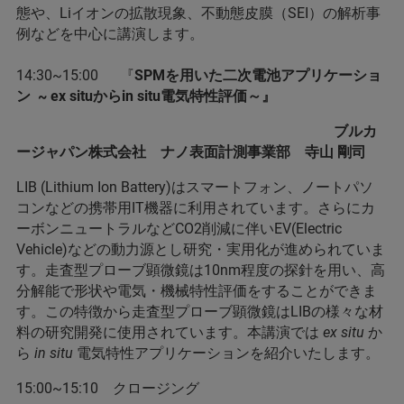
態や、Liイオンの拡散現象、不動態皮膜（SEI）の解析事
例などを中心に講演します。
14:30~15:00 『
SPMを用いた二次電池アプリケーショ
ン ~ ex situからin situ電気特性評価～
』
ブルカ
ージャパン株式会社 ナノ表面計測事業部 寺山 剛司
LIB (Lithium Ion Battery)はスマートフォン、ノートパソ
コンなどの携帯用IT機器に利用されています。さらにカ
ーボンニュートラルなどCO2削減に伴いEV(Electric
Vehicle)などの動力源とし研究・実用化が進められていま
す。走査型プローブ顕微鏡は10nm程度の探針を用い、高
分解能で形状や電気・機械特性評価をすることができま
す。この特徴から走査型プローブ顕微鏡はLIBの様々な材
料の研究開発に使用されています。本講演では
ex situ
か
ら
in situ
電気特性アプリケーションを紹介いたします。
15:00~15:10 クロージング