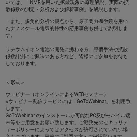
いては、「NMRを用いた拡散現象の原理解説、実際の拡
散係数の測定・分析および解析事例」を解説します。
・また、多角的分析の観点から、原子間力顕微鏡を用い
たナノスケール電気的特性の応用事例も併せて説明しま
す。
リチウムイオン電池の開発に携わる方、評価手法や拡散
係数計測にご興味のある方など、皆様のご参加をお待ち
しております。
＜形式＞
ウェビナー（オンラインによるWEBセミナー）
※ウェビナー配信サービスには「GoToWebinar」を利用致
します。
GoToWebinar のインストールが可能なPC及びモバイル端
末等をご用意をお願い致します。ご勤務先のセキュリテ
ィーポリシーによってはアクセスが許可されていない場
合もございます。事前にIT部門の方へご確認願います。