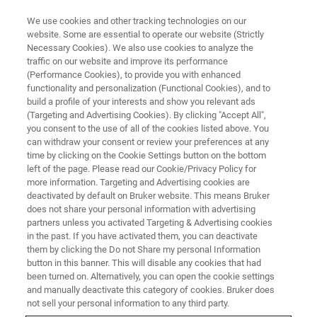
We use cookies and other tracking technologies on our
website. Some are essential to operate our website (Strictly
Necessary Cookies). We also use cookies to analyze the
traffic on our website and improve its performance
【日産アーク X BRUKER共催】二次電池解析ウェビナー
(Performance Cookies), to provide you with enhanced
【日産アーク x Bruker共催】
functionality and personalization (Functional Cookies), and to
NMRおよび原子間力顕微鏡で見
build a profile of your interests and show you relevant ads
(Targeting and Advertising Cookies). By clicking "Accept All",
る Liイオン拡散現象 ～リチウム
you consent to the use of all of the cookies listed above. You
can withdraw your consent or review your preferences at any
イオン二次電池の状態変化解析
time by clicking on the Cookie Settings button on the bottom
への適用～
left of the page. Please read our Cookie/Privacy Policy for
more information. Targeting and Advertising cookies are
deactivated by default on Bruker website. This means Bruker
does not share your personal information with advertising
全固体・液体リチウムイオン二次電池の開発
partners unless you activated Targeting & Advertising cookies
in the past. If you have activated them, you can deactivate
や課題解決において、基礎物性の把握や状態
them by clicking the Do not Share my personal Information
button in this banner. This will disable any cookies that had
変化を捉えることは非常に重要です。
been turned on. Alternatively, you can open the cookie settings
and manually deactivate this category of cookies. Bruker does
not sell your personal information to any third party.