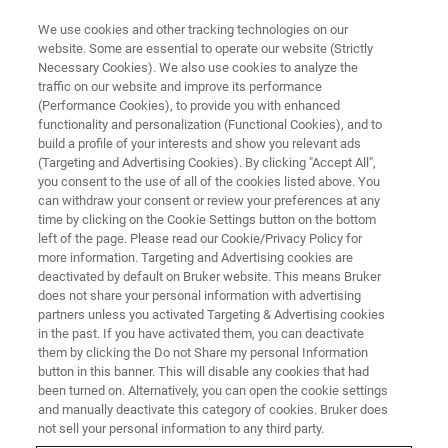
We use cookies and other tracking technologies on our
website. Some are essential to operate our website (Strictly
Necessary Cookies). We also use cookies to analyze the
traffic on our website and improve its performance
【日産アーク X BRUKER共催】二次電池解析ウェビナー
(Performance Cookies), to provide you with enhanced
【日産アーク x Bruker共催】
functionality and personalization (Functional Cookies), and to
NMRおよび原子間力顕微鏡で見
build a profile of your interests and show you relevant ads
(Targeting and Advertising Cookies). By clicking "Accept All",
る Liイオン拡散現象 ～リチウム
you consent to the use of all of the cookies listed above. You
can withdraw your consent or review your preferences at any
イオン二次電池の状態変化解析
time by clicking on the Cookie Settings button on the bottom
への適用～
left of the page. Please read our Cookie/Privacy Policy for
more information. Targeting and Advertising cookies are
deactivated by default on Bruker website. This means Bruker
does not share your personal information with advertising
全固体・液体リチウムイオン二次電池の開発
partners unless you activated Targeting & Advertising cookies
in the past. If you have activated them, you can deactivate
や課題解決において、基礎物性の把握や状態
them by clicking the Do not Share my personal Information
button in this banner. This will disable any cookies that had
変化を捉えることは非常に重要です。
been turned on. Alternatively, you can open the cookie settings
and manually deactivate this category of cookies. Bruker does
not sell your personal information to any third party.