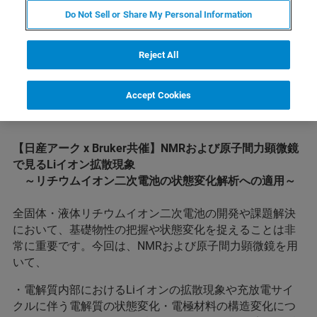
Do Not Sell or Share My Personal Information
Reject All
Accept Cookies
内容
【日産アーク x Bruker共催】NMRおよび原子間力顕微鏡
で見るLiイオン拡散現象
～リチウムイオン二次電池の状態変化解析への適用～
全固体・液体リチウムイオン二次電池の開発や課題解決
において、基礎物性の把握や状態変化を捉えることは非
常に重要です。今回は、NMRおよび原子間力顕微鏡を用
いて、
・電解質内部におけるLiイオンの拡散現象や充放電サイ
クルに伴う電解質の状態変化・電極材料の構造変化につ