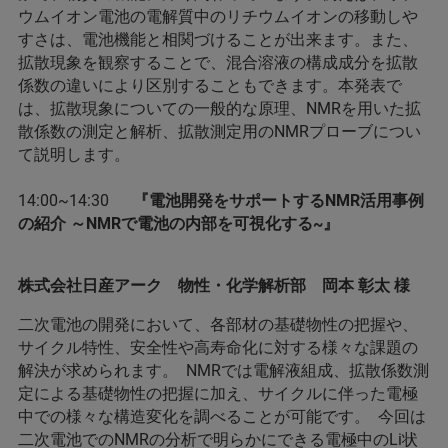
ウムイオン電池の電解質中のリチウムイオンの移動しや
すさは、電池機能と相関づけることが出来ます。また、
拡散現象を観察することで、混合溶液の構成成分を拡散
係数の違いにより区別することもできます。本発表で
は、拡散現象についての一般的な原理、NMRを用いた拡
散係数の測定と解析、拡散測定用のNMRプローブについ
て説明します。
14:00~14:30
『電池開発をサポートするNMR活用事例
の紹介 ～NMRで電池の内部を可視化する~』
株式会社日産アーク 物性・化学解析部 岡本 彰太 様
二次電池の開発において、各部材の基礎物性の把握や、
サイクル特性、安全性や高寿命化に対する様々な課題の
解決が求められます。 NMRでは電解液組成、拡散係数測
定による基礎物性の把握に加え、サイクルに伴った電極
中での様々な構造変化を調べることが可能です。 今回は
二次電池でのNMRの分析で明らかにできる電極中のLi状