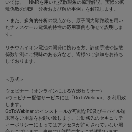
いては、「NMRを用いた拡散現象の原理解説、実際の拡
散係数の測定・分析および解析事例」を解説します。
・また、多角的分析の観点から、原子間力顕微鏡を用い
たナノスケール電気的特性の応用事例も併せて説明しま
す。
リチウムイオン電池の開発に携わる方、評価手法や拡散
係数計測にご興味のある方など、皆様のご参加をお待ち
しております。
＜形式＞
ウェビナー（オンラインによるWEBセミナー）
※ウェビナー配信サービスには「GoToWebinar」を利用致
します。
GoToWebinar のインストールが可能なPC及びモバイル端
末等をご用意をお願い致します。ご勤務先のセキュリテ
ィーポリシーによってはアクセスが許可されていない場
合もございます。事前にIT部門の方へご確認願います。