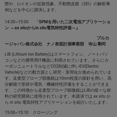
態や、Liイオンの拡散現象、不動態皮膜（SEI）の解析事
例などを中心に講演します。
14:30~15:00 『
SPMを用いた二次電池アプリケーショ
ン ~ ex situからin situ電気特性評価～
』
ブルカ
ージャパン株式会社 ナノ表面計測事業部 寺山 剛司
LIB (Lithium Ion Battery)はスマートフォン、ノートパソ
コンなどの携帯用IT機器に利用されています。さらにカ
ーボンニュートラルなどCO2削減に伴いEV(Electric
Vehicle)などの動力源とし研究・実用化が進められていま
す。走査型プローブ顕微鏡は10nm程度の探針を用い、高
分解能で形状や電気・機械特性評価をすることができま
す。この特徴から走査型プローブ顕微鏡はLIBの様々な材
料の研究開発に使用されています。本講演では
ex situ
か
ら
in situ
電気特性アプリケーションを紹介いたします。
15:00~15:10 クロージング