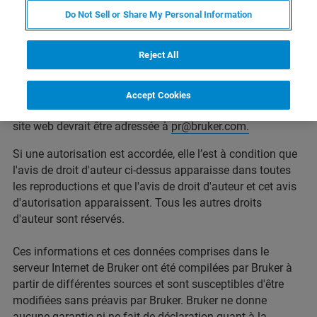
Les droits d'auteur dans tous les documents utilisés sur ce
Do Not Sell or Share My Personal Information
site appartiennent à Bruker Corporation. Il est interdit
d’intégrer les contenus protégés publiés sur ces sites
Reject All
Internet dans d'autres programmes ou d'autres sites Web
ou de les utiliser dans un but commercial de quelque
manière que ce soit. Toute demande d'autorisation à
Accept Cookies
reproduire une information quelconque contenue sur ce
site web devrait être adressée à
pr@bruker.com.
Si une autorisation est accordée, elle l’est à condition que
l'avis de droit d'auteur ci-dessus apparaisse dans toutes
les reproductions et que l'avis de droit d'auteur et cet avis
d'autorisation apparaissent. Tous les autres droits
d'auteur sont réservés.
Ces informations et ces données comprises dans le
serveur Internet de Bruker ont été compilées par Bruker à
partir de différentes sources et sont susceptibles d'être
modifiées sans préavis par Bruker. Bruker ne donne
aucune garantie ni ne fait de déclaration quant à la