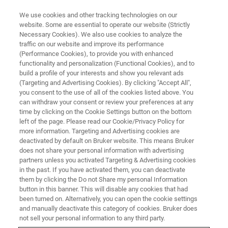
We use cookies and other tracking technologies on our
website. Some are essential to operate our website (Strictly
Necessary Cookies). We also use cookies to analyze the
traffic on our website and improve its performance
Conditions d'utilisation
(Performance Cookies), to provide you with enhanced
functionality and personalization (Functional Cookies), and to
build a profile of your interests and show you relevant ads
(Targeting and Advertising Cookies). By clicking "Accept All",
Innovation avec intégrité
you consent to the use of all of the cookies listed above. You
can withdraw your consent or review your preferences at any
time by clicking on the Cookie Settings button on the bottom
left of the page. Please read our Cookie/Privacy Policy for
more information. Targeting and Advertising cookies are
deactivated by default on Bruker website. This means Bruker
does not share your personal information with advertising
partners unless you activated Targeting & Advertising cookies
in the past. If you have activated them, you can deactivate
them by clicking the Do not Share my personal Information
button in this banner. This will disable any cookies that had
Informations sur la propriété
been turned on. Alternatively, you can open the cookie settings
and manually deactivate this category of cookies. Bruker does
intellectuelle
not sell your personal information to any third party.