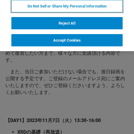
DIFFRAC.TOPASのオンライントレーニングを開催いた
Do Not Sell or Share My Personal Information
します。当日、チャットフォームからご質問を受け付け
るほか、受講登録の際に、事前にご質問をご記入いただ
けますので、お気軽にご質問をお寄せください。
Reject All
トレーニング内容は、XRDの基礎およびリートベルト
解析の基礎、電池の測定と解析を2日間で開催いたしま
Accept Cookies
す。初めてXRDを使う方から、定量解析の方法をあらた
めて復習したい方まで、様々な方に受講頂ける内容で
す。
また、当日ご参加いただけない場合でも、後日録画を
公開する予定です。ご登録のメールアドレス宛にご案内
いたしますので、ぜひご登録くださいますよう、よろし
くお願いいたします。
【DAY1】2023年11月7日（火）13:30-16:00
XRDの基礎（再放送）