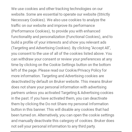
We use cookies and other tracking technologies on our
website. Some are essential to operate our website (Strictly
Necessary Cookies). We also use cookies to analyze the
traffic on our website and improve its performance
DIFFRAC.TOPAS ONLINE TRAINING 2023 JAPAN
(Performance Cookies), to provide you with enhanced
DIFFRAC.TOPAS オンライント
functionality and personalization (Functional Cookies), and to
レーニング
build a profile of your interests and show you relevant ads
(Targeting and Advertising Cookies). By clicking "Accept All",
you consent to the use of all of the cookies listed above. You
can withdraw your consent or review your preferences at any
time by clicking on the Cookie Settings button on the bottom
left of the page. Please read our Cookie/Privacy Policy for
more information. Targeting and Advertising cookies are
deactivated by default on Bruker website. This means Bruker
does not share your personal information with advertising
partners unless you activated Targeting & Advertising cookies
in the past. If you have activated them, you can deactivate
them by clicking the Do not Share my personal Information
button in this banner. This will disable any cookies that had
内容
been turned on. Alternatively, you can open the cookie settings
and manually deactivate this category of cookies. Bruker does
not sell your personal information to any third party.