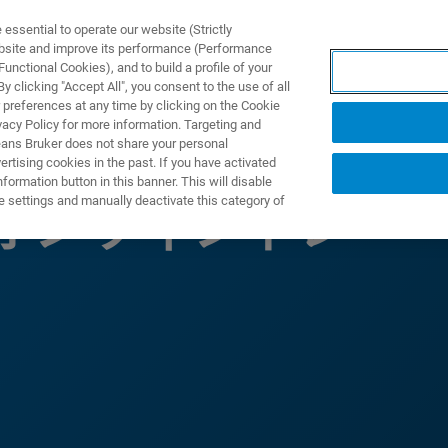
ssential to operate our website (Strictly
ebsite and improve its performance (Performance
unctional Cookies), and to build a profile of your
ODUKTY I ROZWIĄZANIA
APLIKACJE
SERWIS
WIA
 clicking "Accept All", you consent to the use of all
 preferences at any time by clicking on the Cookie
vacy Policy for more information. Targeting and
eans Bruker does not share your personal
rtising cookies in the past. If you have activated
ormation button in this banner. This will disable
e settings and manually deactivate this category of
AS オンライントレー