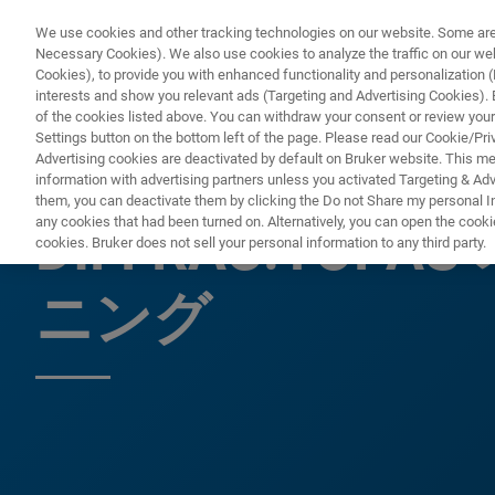
We use cookies and other tracking technologies on our website. Some are e
Necessary Cookies). We also use cookies to analyze the traffic on our w
Cookies), to provide you with enhanced functionality and personalization (F
PR
interests and show you relevant ads (Targeting and Advertising Cookies). By
of the cookies listed above. You can withdraw your consent or review your
Settings button on the bottom left of the page. Please read our Cookie/Pri
Advertising cookies are deactivated by default on Bruker website. This m
information with advertising partners unless you activated Targeting & Adve
DIFFRAC.TOPAS ONLINE TRAINING 2023 JAPAN
them, you can deactivate them by clicking the Do not Share my personal Inf
any cookies that had been turned on. Alternatively, you can open the cooki
DIFFRAC.TOP
cookies. Bruker does not sell your personal information to any third party.
ニング