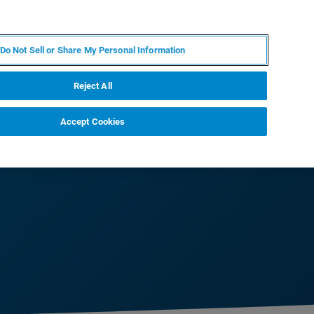
PL
MY BRUKER
SKONTAKTUJ SIĘ Z EKSPERTEM
Do Not Sell or Share My Personal Information
DOMOŚCI I WYDARZENIA
O NAS
KARIERA
Reject All
Accept Cookies