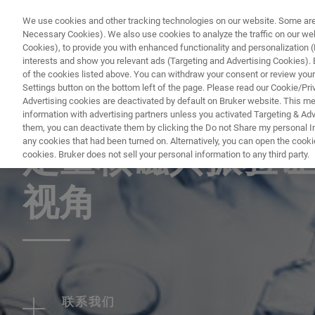
We use cookies and other tracking technologies on our website. Some are e
Necessary Cookies). We also use cookies to analyze the traffic on our w
Cookies), to provide you with enhanced functionality and personalization (F
PRODUKTE & LÖSU
interests and show you relevant ads (Targeting and Advertising Cookies). By
of the cookies listed above. You can withdraw your consent or review your
Settings button on the bottom left of the page. Please read our Cookie/Pri
Advertising cookies are deactivated by default on Bruker website. This m
information with advertising partners unless you activated Targeting & Adve
网络研讨会
them, you can deactivate them by clicking the Do not Share my personal Inf
any cookies that had been turned on. Alternatively, you can open the cooki
定量核磁共振验证
cookies. Bruker does not sell your personal information to any third party.
视角
联系我们