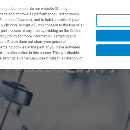
ssential to operate our website (Strictly
ebsite and improve its performance (Performance
unctional Cookies), and to build a profile of your
NGEN
ANWENDUNGEN
SERVICE
NEUIGKEITEN &
 clicking "Accept All", you consent to the use of all
 preferences at any time by clicking on the Cookie
vacy Policy for more information. Targeting and
eans Bruker does not share your personal
rtising cookies in the past. If you have activated
ormation button in this banner. This will disable
e settings and manually deactivate this category of
：纯度测定的科学