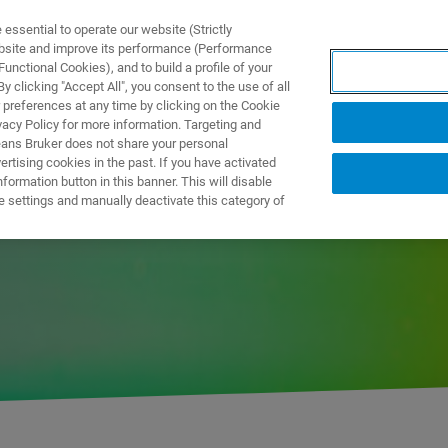
ssential to operate our website (Strictly
ebsite and improve its performance (Performance
unctional Cookies), and to build a profile of your
NGEN
ANWENDUNGEN
SERVICE
NEUIGKEITEN &
 clicking "Accept All", you consent to the use of all
 preferences at any time by clicking on the Cookie
vacy Policy for more information. Targeting and
eans Bruker does not share your personal
rtising cookies in the past. If you have activated
ormation button in this banner. This will disable
e settings and manually deactivate this category of