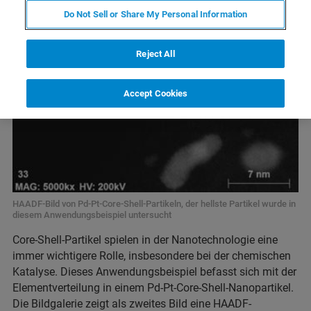
Do Not Sell or Share My Personal Information
Reject All
Accept Cookies
HAADF-Bild von Pd-Pt-Core-Shell-Partikeln, der hellste Partikel wurde in
diesem Anwendungsbeispiel untersucht
Core-Shell-Partikel spielen in der Nanotechnologie eine
immer wichtigere Rolle, insbesondere bei der chemischen
Katalyse. Dieses Anwendungsbeispiel befasst sich mit der
Elementverteilung in einem Pd-Pt-Core-Shell-Nanopartikel.
Die Bildgalerie zeigt als zweites Bild eine HAADF-