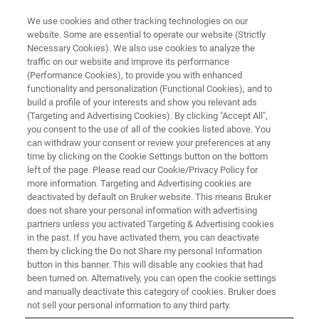
We use cookies and other tracking technologies on our
website. Some are essential to operate our website (Strictly
Necessary Cookies). We also use cookies to analyze the
traffic on our website and improve its performance
(Performance Cookies), to provide you with enhanced
functionality and personalization (Functional Cookies), and to
build a profile of your interests and show you relevant ads
Qualitative und Quantitative
(Targeting and Advertising Cookies). By clicking "Accept All",
Elementverteilungsbilder eines
you consent to the use of all of the cookies listed above. You
can withdraw your consent or review your preferences at any
Pd-Pt-Core-Shell-Partikels
time by clicking on the Cookie Settings button on the bottom
left of the page. Please read our Cookie/Privacy Policy for
more information. Targeting and Advertising cookies are
deactivated by default on Bruker website. This means Bruker
does not share your personal information with advertising
partners unless you activated Targeting & Advertising cookies
in the past. If you have activated them, you can deactivate
them by clicking the Do not Share my personal Information
button in this banner. This will disable any cookies that had
been turned on. Alternatively, you can open the cookie settings
and manually deactivate this category of cookies. Bruker does
not sell your personal information to any third party.