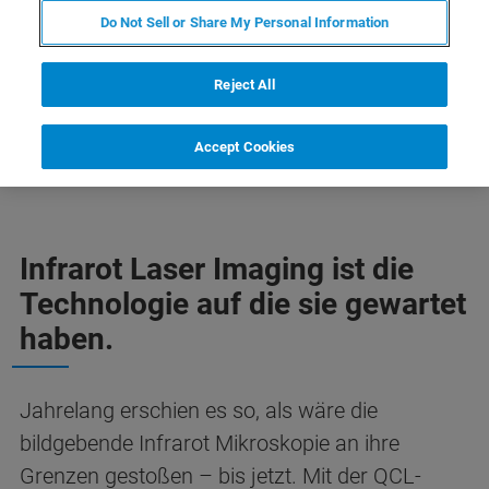
Do Not Sell or Share My Personal Information
MEHR ZU IR LASERN
Reject All
Accept Cookies
Infrarot Laser Imaging ist die
Technologie auf die sie gewartet
haben.
Jahrelang erschien es so, als wäre die
bildgebende Infrarot Mikroskopie an ihre
Grenzen gestoßen – bis jetzt. Mit der QCL-