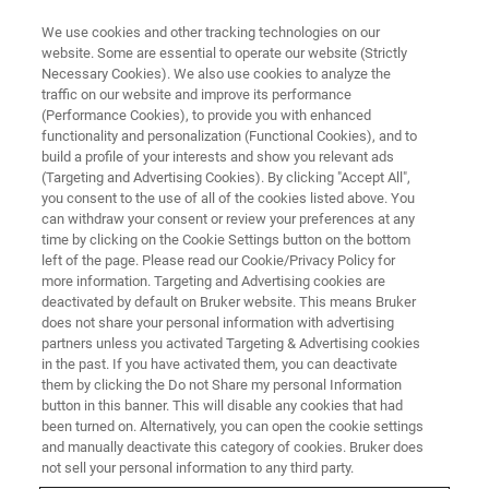
We use cookies and other tracking technologies on our
website. Some are essential to operate our website (Strictly
Necessary Cookies). We also use cookies to analyze the
traffic on our website and improve its performance
IR Laser Imaging Mikroskope
(Performance Cookies), to provide you with enhanced
functionality and personalization (Functional Cookies), and to
build a profile of your interests and show you relevant ads
(Targeting and Advertising Cookies). By clicking "Accept All",
IR laser imaging (ILIM) ist eine bahnbrechende
you consent to the use of all of the cookies listed above. You
can withdraw your consent or review your preferences at any
Technologie die es Nutzern erlaubt
time by clicking on the Cookie Settings button on the bottom
außergewöhnlich hohe Messgeschwindigkeiten
left of the page. Please read our Cookie/Privacy Policy for
more information. Targeting and Advertising cookies are
zu erreichen, die mit FT-IR Mikroskopen
deactivated by default on Bruker website. This means Bruker
undenkbar wären.
does not share your personal information with advertising
partners unless you activated Targeting & Advertising cookies
in the past. If you have activated them, you can deactivate
them by clicking the Do not Share my personal Information
LUMOS II ILIM
button in this banner. This will disable any cookies that had
been turned on. Alternatively, you can open the cookie settings
and manually deactivate this category of cookies. Bruker does
HYPERION II ILIM
not sell your personal information to any third party.