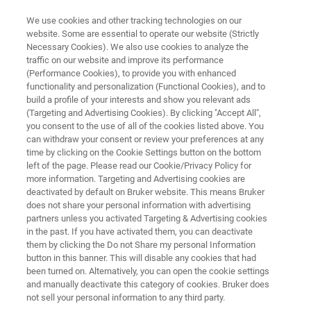
We use cookies and other tracking technologies on our
website. Some are essential to operate our website (Strictly
Necessary Cookies). We also use cookies to analyze the
traffic on our website and improve its performance
SmartProber-TT
(Performance Cookies), to provide you with enhanced
functionality and personalization (Functional Cookies), and to
build a profile of your interests and show you relevant ads
(Targeting and Advertising Cookies). By clicking "Accept All",
Desktop CIPT system ideal for research and
you consent to the use of all of the cookies listed above. You
can withdraw your consent or review your preferences at any
development on in-plane or non-magnetic
time by clicking on the Cookie Settings button on the bottom
samples
left of the page. Please read our Cookie/Privacy Policy for
more information. Targeting and Advertising cookies are
deactivated by default on Bruker website. This means Bruker
does not share your personal information with advertising
partners unless you activated Targeting & Advertising cookies
in the past. If you have activated them, you can deactivate
them by clicking the Do not Share my personal Information
button in this banner. This will disable any cookies that had
been turned on. Alternatively, you can open the cookie settings
and manually deactivate this category of cookies. Bruker does
not sell your personal information to any third party.