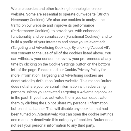
We use cookies and other tracking technologies on our
website. Some are essential to operate our website (Strictly
Necessary Cookies). We also use cookies to analyze the
traffic on our website and improve its performance
Berufsbildung bei Bruker
(Performance Cookies), to provide you with enhanced
functionality and personalization (Functional Cookies), and to
build a profile of your interests and show you relevant ads
(Targeting and Advertising Cookies). By clicking "Accept All",
Bruker ist weltweit führender Anbieter von
you consent to the use of all of the cookies listed above. You
can withdraw your consent or review your preferences at any
analytischen Instrumenten für Forschung und
time by clicking on the Cookie Settings button on the bottom
Entwicklung. Bruker fördert Mitarbeitende und
left of the page. Please read our Cookie/Privacy Policy for
more information. Targeting and Advertising cookies are
Lernende gleichermassen, nur so können
deactivated by default on Bruker website. This means Bruker
Spitzenleistungen erbracht werden.
does not share your personal information with advertising
partners unless you activated Targeting & Advertising cookies
in the past. If you have activated them, you can deactivate
them by clicking the Do not Share my personal Information
button in this banner. This will disable any cookies that had
been turned on. Alternatively, you can open the cookie settings
and manually deactivate this category of cookies. Bruker does
not sell your personal information to any third party.