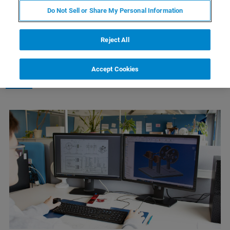
Do Not Sell or Share My Personal Information
Reject All
Bruker Switzerland in Fällanden
Accept Cookies
bildet folgende Lehrberufe aus