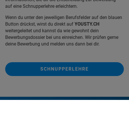
auf eine Schnupperlehre erleichtern.
Wenn du unter den jeweiligen Berufsfelder auf den blauen
Button drückst, wirst du direkt auf
YOUSTY.CH
weitergeleitet und kannst da wie gewohnt dein
Bewerbungsdossier bei uns einreichen. Wir prüfen gerne
deine Bewerbung und melden uns dann bei dir.
SCHNUPPERLEHRE