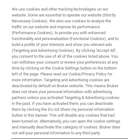
We use cookies and other tracking technologies on our
website. Some are essential to operate our website (Strictly
Necessary Cookies). We also use cookies to analyze the
traffic on our website and improve its performance
X-RAY FLUORESCENCE (XRF) WEBINAR
(Performance Cookies), to provide you with enhanced
Elementanalyse für
functionality and personalization (Functional Cookies), and to
petrochemische Anwendungen
build a profile of your interests and show you relevant ads
(Targeting and Advertising Cookies). By clicking "Accept All",
you consent to the use of all of the cookies listed above. You
can withdraw your consent or review your preferences at any
Signifikante Erhöhung des Probendurchsatzes
time by clicking on the Cookie Settings button on the bottom
left of the page. Please read our Cookie/Privacy Policy for
mit Hilfe der RFA.
more information. Targeting and Advertising cookies are
deactivated by default on Bruker website. This means Bruker
does not share your personal information with advertising
partners unless you activated Targeting & Advertising cookies
in the past. If you have activated them, you can deactivate
them by clicking the Do not Share my personal Information
button in this banner. This will disable any cookies that had
been turned on. Alternatively, you can open the cookie settings
and manually deactivate this category of cookies. Bruker does
not sell your personal information to any third party.