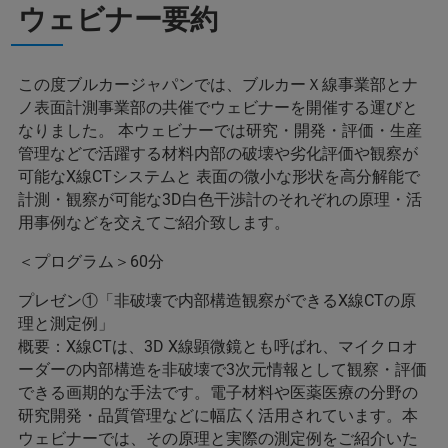
ウェビナー要約
この度ブルカージャパンでは、ブルカーＸ線事業部とナ
ノ表面計測事業部の共催でウェビナーを開催する運びと
なりました。 本ウェビナーでは研究・開発・評価・生産
管理などで活躍する材料内部の破壊や劣化評価や観察が
可能なX線CTシステムと 表面の微小な形状を高分解能で
計測・観察が可能な3D白色干渉計のそれぞれの原理・活
用事例などを交えてご紹介致します。
＜プログラム＞60分
プレゼン①「非破壊で内部構造観察ができるX線CTの原
理と測定例」
概要：X線CTは、3D X線顕微鏡とも呼ばれ、マイクロオ
ーダーの内部構造を非破壊で3次元情報として観察・評価
できる画期的な手法です。電子材料や医薬医療の分野の
研究開発・品質管理などに幅広く活用されています。本
ウェビナーでは、その原理と実際の測定例をご紹介いた