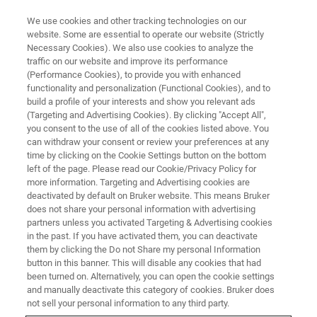
We use cookies and other tracking technologies on our
website. Some are essential to operate our website (Strictly
Necessary Cookies). We also use cookies to analyze the
traffic on our website and improve its performance
光学プロファイラー ウェビナー
(Performance Cookies), to provide you with enhanced
欠陥観察・表面計測による課題
functionality and personalization (Functional Cookies), and to
可視化ソリューション ～ 5G時
build a profile of your interests and show you relevant ads
(Targeting and Advertising Cookies). By clicking "Accept All",
代の電子材料や電池、医療医薬
you consent to the use of all of the cookies listed above. You
can withdraw your consent or review your preferences at any
分野の品質管理に、Ⅹ線CTと3D
time by clicking on the Cookie Settings button on the bottom
白色干渉計による多角的評価 ～
left of the page. Please read our Cookie/Privacy Policy for
more information. Targeting and Advertising cookies are
deactivated by default on Bruker website. This means Bruker
does not share your personal information with advertising
partners unless you activated Targeting & Advertising cookies
in the past. If you have activated them, you can deactivate
them by clicking the Do not Share my personal Information
button in this banner. This will disable any cookies that had
been turned on. Alternatively, you can open the cookie settings
and manually deactivate this category of cookies. Bruker does
not sell your personal information to any third party.