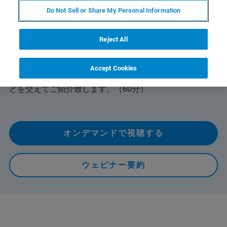
Do Not Sell or Share My Personal Information
ブルカーＸ線事業部とナノ表面計測事業部の共催ウェビ
Reject All
ナー。本ウェビナーでは研究・開発・評価・生産管理な
どで活躍する材料内部の破壊や劣化評価や観察が可能なX
線CTシステムと表面の微小な形状を高分解能で計測・観
Accept Cookies
察が可能な3D白色干渉計のそれぞれの原理・活用事例な
どを交えてご紹介致します。（60分）
オンデマンドで視聴する
ウェビナー要約