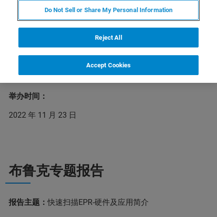
Do Not Sell or Share My Personal Information
2022年11月23日，布鲁克核磁及顺磁应用专家应邀参加仪
器设备选型百家网络论坛的波谱仪器论坛专场，详细介绍
布鲁克行业领先的核磁共振系列产品及电子顺磁共振波谱
Reject All
仪的最新动态，为科学仪器设备的采购提供专业化的合理
建议。我们欢迎您前来参会，深入了解布鲁克核磁及顺磁
Accept Cookies
产品的出色分析能力。
举办时间：
2022 年 11 月 23 日
布鲁克专题报告
报告主题：
快速扫描EPR-硬件及应用简介