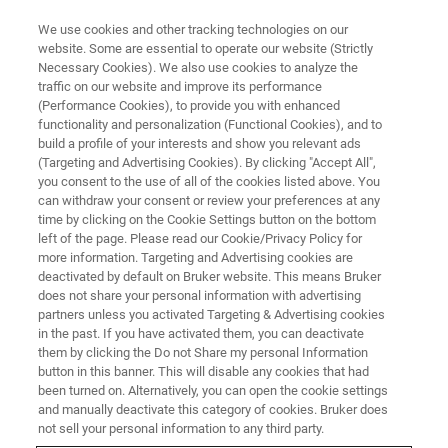
We use cookies and other tracking technologies on our
website. Some are essential to operate our website (Strictly
Necessary Cookies). We also use cookies to analyze the
traffic on our website and improve its performance
WEBINAR - 2022
(Performance Cookies), to provide you with enhanced
仪器设备选型百家网络论坛
functionality and personalization (Functional Cookies), and to
build a profile of your interests and show you relevant ads
(Targeting and Advertising Cookies). By clicking "Accept All",
you consent to the use of all of the cookies listed above. You
can withdraw your consent or review your preferences at any
联系我们
time by clicking on the Cookie Settings button on the bottom
left of the page. Please read our Cookie/Privacy Policy for
more information. Targeting and Advertising cookies are
deactivated by default on Bruker website. This means Bruker
does not share your personal information with advertising
partners unless you activated Targeting & Advertising cookies
in the past. If you have activated them, you can deactivate
them by clicking the Do not Share my personal Information
button in this banner. This will disable any cookies that had
been turned on. Alternatively, you can open the cookie settings
网络研讨会详情
and manually deactivate this category of cookies. Bruker does
not sell your personal information to any third party.