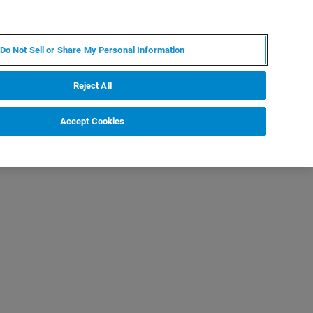
EN
MY BRUKER
CONTACT EXPERT
Do Not Sell or Share My Personal Information
RT
NEWS & EVENTS
ABOUT
CAREERS
Reject All
Accept Cookies