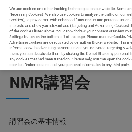
We use cookies and other tracking technologies on our website. Some are e
Necessary Cookies). We also use cookies to analyze the traffic on our w
Cookies), to provide you with enhanced functionality and personalization (F
PRODUC
interests and show you relevant ads (Targeting and Advertising Cookies). By
of the cookies listed above. You can withdraw your consent or review your
Settings button on the bottom left of the page. Please read our Cookie/Pri
Advertising cookies are deactivated by default on Bruker website. This m
information with advertising partners unless you activated Targeting & Adve
them, you can deactivate them by clicking the Do not Share my personal Inf
any cookies that had been turned on. Alternatively, you can open the cooki
cookies. Bruker does not sell your personal information to any third party.
NMR TRAINING COURSES
NMR講習会
講習会の基本情報