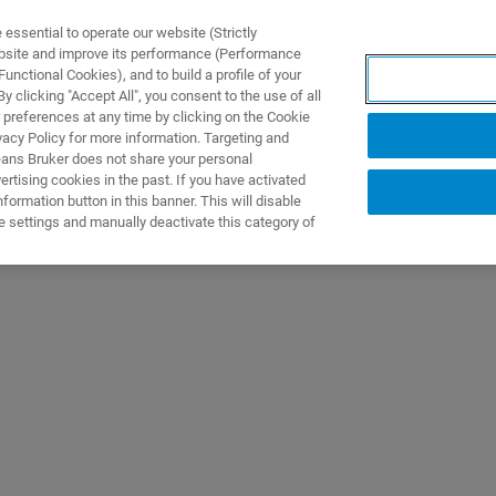
ssential to operate our website (Strictly
ebsite and improve its performance (Performance
unctional Cookies), and to build a profile of your
TS & SOLUTIONS
APPLICATIONS
SERVICES & SUPPO
 clicking "Accept All", you consent to the use of all
 preferences at any time by clicking on the Cookie
vacy Policy for more information. Targeting and
eans Bruker does not share your personal
rtising cookies in the past. If you have activated
ormation button in this banner. This will disable
e settings and manually deactivate this category of