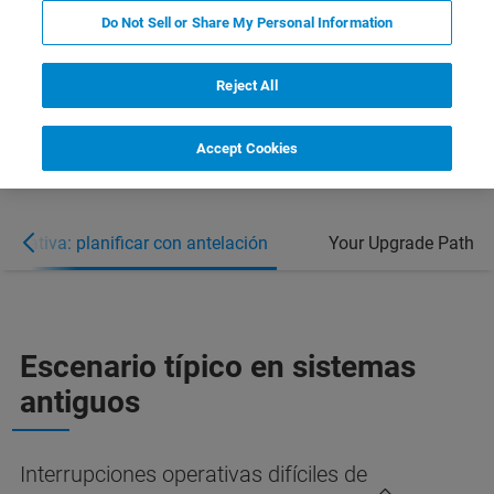
RENOVAR
Do Not Sell or Share My Personal Information
ASESORÍA PARA LA PLANIFICACIÓN
Reject All
PRESUPUESTARIA
Accept Cookies
ternativa: planificar con antelación
Your Upgrade Path
Escenario típico en sistemas
antiguos
Interrupciones operativas difíciles de