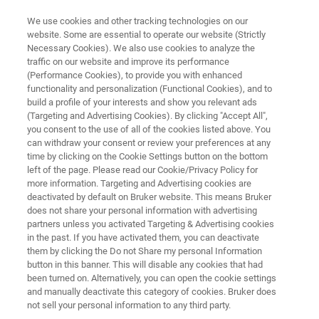
We use cookies and other tracking technologies on our
website. Some are essential to operate our website (Strictly
Necessary Cookies). We also use cookies to analyze the
traffic on our website and improve its performance
SOLICITE SU OFERTA ANTES DE FINAL DE AÑO Y ACCEDA A LAS VENTAJAS
DISPONIBLES
(Performance Cookies), to provide you with enhanced
¿Qué ocurre si falla su S8 TIGER
functionality and personalization (Functional Cookies), and to
build a profile of your interests and show you relevant ads
serie 1?
(Targeting and Advertising Cookies). By clicking "Accept All",
you consent to the use of all of the cookies listed above. You
can withdraw your consent or review your preferences at any
time by clicking on the Cookie Settings button on the bottom
Comprenda los riesgos operativos, financieros
left of the page. Please read our Cookie/Privacy Policy for
more information. Targeting and Advertising cookies are
y estratégicos de seguir utilizando el S8 TIGER
deactivated by default on Bruker website. This means Bruker
serie 1
does not share your personal information with advertising
partners unless you activated Targeting & Advertising cookies
in the past. If you have activated them, you can deactivate
them by clicking the Do not Share my personal Information
button in this banner. This will disable any cookies that had
SOLICITE SU OOFERTA HOY
been turned on. Alternatively, you can open the cookie settings
and manually deactivate this category of cookies. Bruker does
not sell your personal information to any third party.
DESCUBRA SI ES EL MOMENTO DE