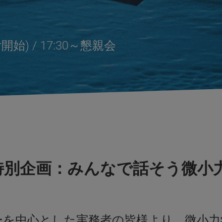
受付開始) / 17:30～懇親会
特別企画：みんなで話そう微小
ーを中心とした実務者の皆様より、微小力