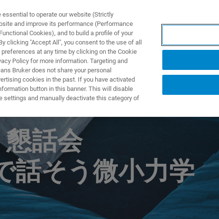
ssential to operate our website (Strictly
ebsite and improve its performance (Performance
unctional Cookies), and to build a profile of your
S Y SOLUCIONES
APLICACIONES
SERVICIOS
NOT
 clicking "Accept All", you consent to the use of all
 preferences at any time by clicking on the Cookie
vacy Policy for more information. Targeting and
eans Bruker does not share your personal
rtising cookies in the past. If you have activated
ormation button in this banner. This will disable
e settings and manually deactivate this category of
 懇話会
なで話そう微小力学