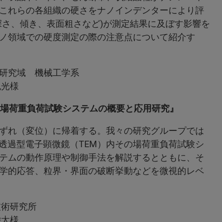
これらの各組織の硬さをナノインデンターにより評
深さ、傾き、表面粗さなど)が測定結果に及ぼす影響を
ノ領域での硬度測定の際の注意点について紹介す
 機械工学系
様
その場荷重負荷試験システムの概要と応用研究』
ずれ（変位）に帰着する。我々の研究グループでは
透過型電子顕微鏡（TEM）内その場荷重負荷試験シ
テムの動作原理や制御手法を解説するとともに、そ
学的応答、粒界・界面の破断挙動などを微視的レベ
究所
様