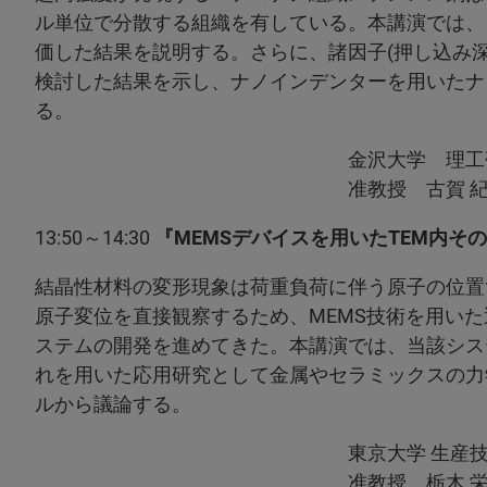
ル単位で分散する組織を有している。本講演では、
価した結果を説明する。さらに、諸因子(押し込み
検討した結果を示し、ナノインデンターを用いたナ
る。
金沢大学 理工研究域
准教授 古賀 紀光
13:50～14:30
『MEMSデバイスを用いたTEM内
結晶性材料の変形現象は荷重負荷に伴う原子の位置
原子変位を直接観察するため、MEMS技術を用いた
ステムの開発を進めてきた。本講演では、当該シス
れを用いた応用研究として金属やセラミックスの力
ルから議論する。
東京大学 生産技術研
准教授 栃木 栄太