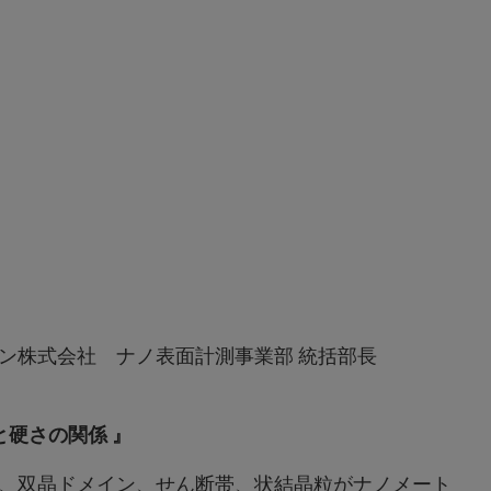
ノ表面計測事業部 統括部長
硬さの関係 』
、双晶ドメイン、せん断帯、状結晶粒がナノメート