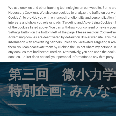
We use cookies and other tracking technologies on our website. Some are e
Necessary Cookies). We also use cookies to analyze the traffic on our w
Cookies), to provide you with enhanced functionality and personalization (F
PRODUCTO
interests and show you relevant ads (Targeting and Advertising Cookies). By
of the cookies listed above. You can withdraw your consent or review your
Settings button on the bottom left of the page. Please read our Cookie/Pri
Advertising cookies are deactivated by default on Bruker website. This m
information with advertising partners unless you activated Targeting & Adve
ナノインデンターイベント
them, you can deactivate them by clicking the Do not Share my personal Inf
any cookies that had been turned on. Alternatively, you can open the cooki
cookies. Bruker does not sell your personal information to any third party.
第三回 微小力学
特別企画: みん