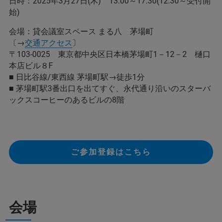
日時：2025年3月27日(木) 13:00～17:30(12:30～受付開
始)
会場：貸会議室スペース まる八 茅場町
〔→
交通アクセス
〕
〒103-0025 東京都中央区日本橋茅場町1－12－2 樋口
本店ビル８F
■ 日比谷線/東西線 茅場町駅→徒歩1分
■ 茅場町駅3番出口を出てすぐ、永代通り沿いのスターバ
ックスコーヒーのあるビルの8階
ご参加登録はこちら
会場