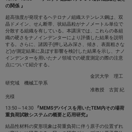
の関係 』
超高強度が発現するヘテロナノ組織ステンレス鋼は、双
晶ドメイン、せん断帯、状結晶粒がナノメートル単位で
分散する組織を有している。本講演では、これらの各組
織の硬さをナノインデンターにより評価した結果を説明
する。さらに、諸因子(押し込み深さ、傾き、表面粗さな
ど)が測定結果に及ぼす影響を検討した結果を示し、ナノ
インデンターを用いたナノ領域での硬度測定の際の注意
点について紹介する。
金沢大学 理工
研究域 機械工学系
准教授 古賀 紀
光様
13:50～14:30
『MEMSデバイスを用いたTEM内その場荷
重負荷試験システムの概要と応用研究』
結晶性材料の変形現象は荷重負荷に伴う原子の位置ずれ