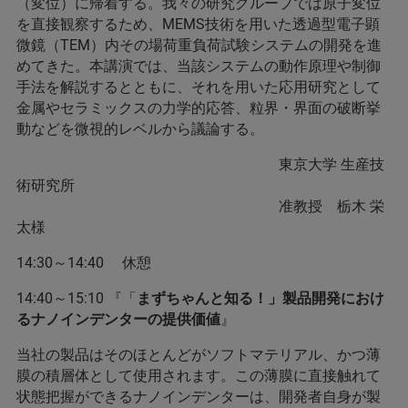
（変位）に帰着する。我々の研究グループでは原子変位
を直接観察するため、MEMS技術を用いた透過型電子顕
微鏡（TEM）内その場荷重負荷試験システムの開発を進
めてきた。本講演では、当該システムの動作原理や制御
手法を解説するとともに、それを用いた応用研究として
金属やセラミックスの力学的応答、粒界・界面の破断挙
動などを微視的レベルから議論する。
東京大学 生産技
術研究所
准教授 栃木 栄
太様
14:30～14:40 休憩
14:40～15:10 『「
まずちゃんと知る！」製品開発におけ
るナノインデンターの提供価値
』
当社の製品はそのほとんどがソフトマテリアル、かつ薄
膜の積層体として使用されます。この薄膜に直接触れて
状態把握ができるナノインデンターは、開発者自身が製