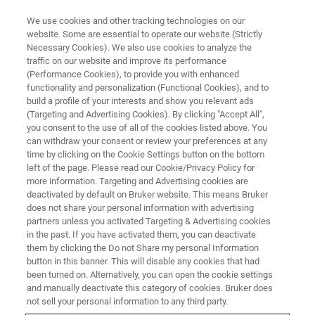
We use cookies and other tracking technologies on our
website. Some are essential to operate our website (Strictly
Necessary Cookies). We also use cookies to analyze the
traffic on our website and improve its performance
ナノインデンターイベント
(Performance Cookies), to provide you with enhanced
functionality and personalization (Functional Cookies), and to
第三回 微小力学 懇話会
build a profile of your interests and show you relevant ads
(Targeting and Advertising Cookies). By clicking "Accept All",
特別企画: みんなで話そう微小
you consent to the use of all of the cookies listed above. You
can withdraw your consent or review your preferences at any
力学
time by clicking on the Cookie Settings button on the bottom
left of the page. Please read our Cookie/Privacy Policy for
more information. Targeting and Advertising cookies are
deactivated by default on Bruker website. This means Bruker
2025年3月27日(木) 東京
does not share your personal information with advertising
partners unless you activated Targeting & Advertising cookies
講演時間 13:00～17:30(12:30～受付開始) /
in the past. If you have activated them, you can deactivate
them by clicking the Do not Share my personal Information
17:30～懇親会
button in this banner. This will disable any cookies that had
been turned on. Alternatively, you can open the cookie settings
and manually deactivate this category of cookies. Bruker does
not sell your personal information to any third party.