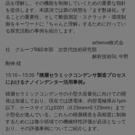
品を理解し、その機能を制御していくための重要な指針
を提供します。本講演では膜の状態を『まず数値化』す
ることの重要性、そして断面測定・スクラッチ・環境制
御をキーワードに『ちゃんと理解』するために行ってい
る探究活動の事例を紹介します。
artience株式会
社 グループR&D本部 次世代技術研究部
解析技術GL 中野
剛伸 様
15:10～15:30
『積層セラミックコンデンサ製造プロセス
におけるナノインデンター活用事例』
積層セラミックコンデンサの小型大容量化に向けての開
発は加速しており、現在では誘電体、内部電極厚み1μm
以下、ケースサイズは0201（0.25mm×0.125mm）まで
小型化が進んでいる。これらの積層構造を高精度に制御
するためには微小領域での機械特性評価が必須となって
おり、その評価事例についてご紹介します。