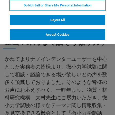
Do Not Sell or Share My Personal Information
Reject All
第三回 微小力学 懇話会 特別
Accept Cookies
企画：みんなで話そう微小力学
かねてよりナノインデンターユーザーを中心
とした実務者の皆様より、微小力学試験に関
して相談・議論できる場が欲しいとの声を数
多く頂戴しておりました。そのような皆様の
お声にお応えすべく、一昨年より、物質・材
料研究機構 大村先生にご尽力いただき、微
小力学試験の様々なテーマに関し情報収集・
意見交換できる機会として「微小力学懇話