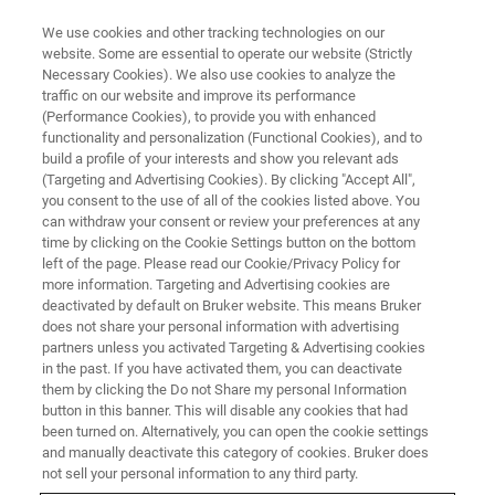
We use cookies and other tracking technologies on our
website. Some are essential to operate our website (Strictly
Necessary Cookies). We also use cookies to analyze the
traffic on our website and improve its performance
ナノメカニカル試験 ウェビナー
(Performance Cookies), to provide you with enhanced
ナノインデンター基礎講座と最
functionality and personalization (Functional Cookies), and to
新技術トレンド
build a profile of your interests and show you relevant ads
(Targeting and Advertising Cookies). By clicking "Accept All",
you consent to the use of all of the cookies listed above. You
can withdraw your consent or review your preferences at any
time by clicking on the Cookie Settings button on the bottom
left of the page. Please read our Cookie/Privacy Policy for
more information. Targeting and Advertising cookies are
deactivated by default on Bruker website. This means Bruker
does not share your personal information with advertising
partners unless you activated Targeting & Advertising cookies
in the past. If you have activated them, you can deactivate
them by clicking the Do not Share my personal Information
button in this banner. This will disable any cookies that had
been turned on. Alternatively, you can open the cookie settings
and manually deactivate this category of cookies. Bruker does
第1部は、初めて触れる方やナノインデンターでできる測
not sell your personal information to any third party.
定手法全般をご確認されたい方向けの、ナノインデンタ