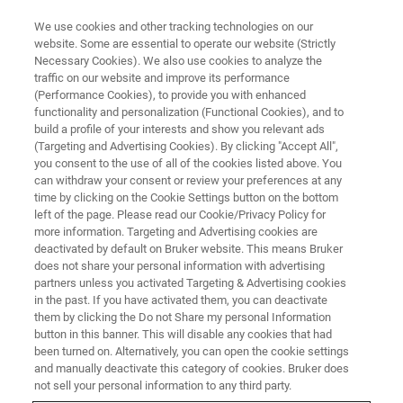
We use cookies and other tracking technologies on our
website. Some are essential to operate our website (Strictly
Necessary Cookies). We also use cookies to analyze the
traffic on our website and improve its performance
AFMと磁気共鳴装置による多角
(Performance Cookies), to provide you with enhanced
functionality and personalization (Functional Cookies), and to
的高分子解析
build a profile of your interests and show you relevant ads
(Targeting and Advertising Cookies). By clicking "Accept All",
you consent to the use of all of the cookies listed above. You
can withdraw your consent or review your preferences at any
本ウェビナーは、2021年3月10日に開催され
time by clicking on the Cookie Settings button on the bottom
ます。
left of the page. Please read our Cookie/Privacy Policy for
more information. Targeting and Advertising cookies are
deactivated by default on Bruker website. This means Bruker
does not share your personal information with advertising
partners unless you activated Targeting & Advertising cookies
in the past. If you have activated them, you can deactivate
them by clicking the Do not Share my personal Information
button in this banner. This will disable any cookies that had
been turned on. Alternatively, you can open the cookie settings
and manually deactivate this category of cookies. Bruker does
not sell your personal information to any third party.