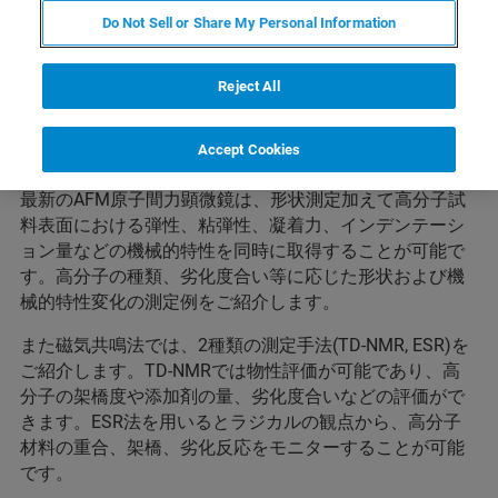
内容
Do Not Sell or Share My Personal Information
今回は、ナノ表面計測事業部およびバイオスピン事業部
Reject All
の合同企画です。高分子の評価をテーマに、それぞれ観
点の異なる技術と測定例をコンパクトにまとめてご紹介
Accept Cookies
します。
最新のAFM原子間力顕微鏡は、形状測定加えて高分子試
料表面における弾性、粘弾性、凝着力、インデンテーシ
ョン量などの機械的特性を同時に取得することが可能で
す。高分子の種類、劣化度合い等に応じた形状および機
械的特性変化の測定例をご紹介します。
また磁気共鳴法では、2種類の測定手法(TD-NMR, ESR)を
ご紹介します。TD-NMRでは物性評価が可能であり、高
分子の架橋度や添加剤の量、劣化度合いなどの評価がで
きます。ESR法を用いるとラジカルの観点から、高分子
材料の重合、架橋、劣化反応をモニターすることが可能
です。