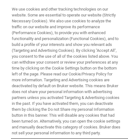
We use cookies and other tracking technologies on our
website. Some are essential to operate our website (Strictly
Necessary Cookies). We also use cookies to analyze the
traffic on our website and improve its performance
AFMと磁気共鳴装置による多角
(Performance Cookies), to provide you with enhanced
functionality and personalization (Functional Cookies), and to
的高分子解析
build a profile of your interests and show you relevant ads
(Targeting and Advertising Cookies). By clicking "Accept All",
you consent to the use of all of the cookies listed above. You
can withdraw your consent or review your preferences at any
本ウェビナーは、2021年3月10日に開催され
time by clicking on the Cookie Settings button on the bottom
ます。
left of the page. Please read our Cookie/Privacy Policy for
more information. Targeting and Advertising cookies are
deactivated by default on Bruker website. This means Bruker
does not share your personal information with advertising
partners unless you activated Targeting & Advertising cookies
in the past. If you have activated them, you can deactivate
them by clicking the Do not Share my personal Information
button in this banner. This will disable any cookies that had
been turned on. Alternatively, you can open the cookie settings
and manually deactivate this category of cookies. Bruker does
not sell your personal information to any third party.