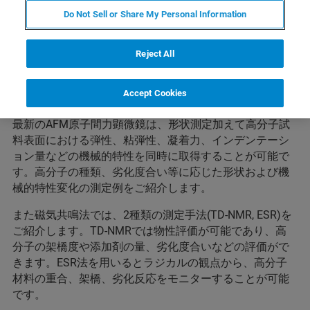
内容
Do Not Sell or Share My Personal Information
今回は、ナノ表面計測事業部およびバイオスピン事業部
Reject All
の合同企画です。高分子の評価をテーマに、それぞれ観
点の異なる技術と測定例をコンパクトにまとめてご紹介
Accept Cookies
します。
最新のAFM原子間力顕微鏡は、形状測定加えて高分子試
料表面における弾性、粘弾性、凝着力、インデンテーシ
ョン量などの機械的特性を同時に取得することが可能で
す。高分子の種類、劣化度合い等に応じた形状および機
械的特性変化の測定例をご紹介します。
また磁気共鳴法では、2種類の測定手法(TD-NMR, ESR)を
ご紹介します。TD-NMRでは物性評価が可能であり、高
分子の架橋度や添加剤の量、劣化度合いなどの評価がで
きます。ESR法を用いるとラジカルの観点から、高分子
材料の重合、架橋、劣化反応をモニターすることが可能
です。