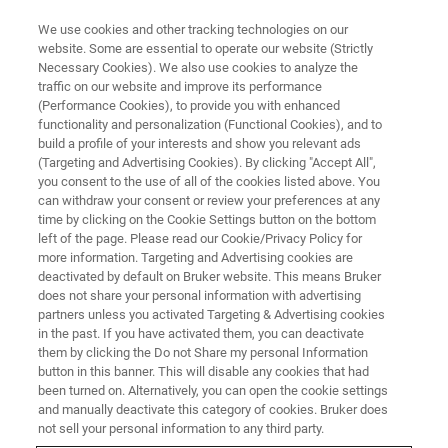
We use cookies and other tracking technologies on our
website. Some are essential to operate our website (Strictly
Necessary Cookies). We also use cookies to analyze the
traffic on our website and improve its performance
(Performance Cookies), to provide you with enhanced
functionality and personalization (Functional Cookies), and to
build a profile of your interests and show you relevant ads
Funciones de comunicación
(Targeting and Advertising Cookies). By clicking "Accept All",
ESPRIT
you consent to the use of all of the cookies listed above. You
can withdraw your consent or review your preferences at any
time by clicking on the Cookie Settings button on the bottom
left of the page. Please read our Cookie/Privacy Policy for
more information. Targeting and Advertising cookies are
deactivated by default on Bruker website. This means Bruker
ESPRIT contiene una serie de diferentes funciones de
does not share your personal information with advertising
comunicación. Esto va desde la comunicación con el
partners unless you activated Targeting & Advertising cookies
microscopio electrónico y programas de terceros hasta la
in the past. If you have activated them, you can deactivate
comunicación entre el soporte de aplicaciones y los
them by clicking the Do not Share my personal Information
button in this banner. This will disable any cookies that had
usuarios. Esto es compatible con las herramientas de
been turned on. Alternatively, you can open the cookie settings
administración de usuarios y redes.
and manually deactivate this category of cookies. Bruker does
not sell your personal information to any third party.
ESPRIT SEMLink