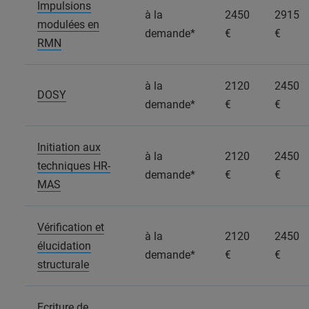
Impulsions
à la
2450
2915
modulées en
demande*
€
€
RMN
à la
2120
2450
DOSY
demande*
€
€
Initiation aux
à la
2120
2450
techniques HR-
demande*
€
€
MAS
Vérification et
à la
2120
2450
élucidation
demande*
€
€
structurale
Ecriture de