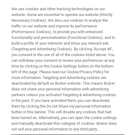
We use cookies and other tracking technologies on our
website. Some are essential to operate our website (Strictly
Necessary Cookies). We also use cookies to analyze the
traffic on our website and improve its performance
NMR TRAINING COURSES
(Performance Cookies), to provide you with enhanced
France
functionality and personalization (Functional Cookies), and to
build a profile of your interests and show you relevant ads
(Targeting and Advertising Cookies). By clicking "Accept All",
you consent to the use of all of the cookies listed above. You
can withdraw your consent or review your preferences at any
time by clicking on the Cookie Settings button on the bottom
left of the page. Please read our Cookie/Privacy Policy for
more information. Targeting and Advertising cookies are
deactivated by default on Bruker website. This means Bruker
does not share your personal information with advertising
partners unless you activated Targeting & Advertising cookies
in the past. If you have activated them, you can deactivate
Les Formations
them by clicking the Do not Share my personal Information
button in this banner. This will disable any cookies that had
been turned on. Alternatively, you can open the cookie settings
Plus de 50 ans d'expertise à partager...
and manually deactivate this category of cookies. Bruker does
not sell your personal information to any third party.