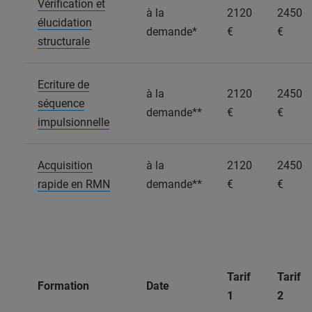
Vérification et
à la
2120
2450
élucidation
demande*
€
€
structurale
Ecriture de
à la
2120
2450
séquence
demande**
€
€
impulsionnelle
Acquisition
à la
2120
2450
rapide en RMN
demande**
€
€
Tarif
Tarif
Formation
Date
1
2