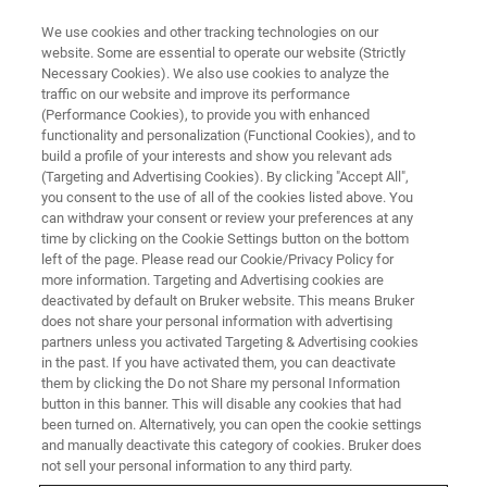
We use cookies and other tracking technologies on our
website. Some are essential to operate our website (Strictly
Necessary Cookies). We also use cookies to analyze the
traffic on our website and improve its performance
(Performance Cookies), to provide you with enhanced
functionality and personalization (Functional Cookies), and to
build a profile of your interests and show you relevant ads
SPECTROSCOPIE INFRAROUGE NANOMÉTRIQUE
(Targeting and Advertising Cookies). By clicking "Accept All",
Contactez-nous
you consent to the use of all of the cookies listed above. You
can withdraw your consent or review your preferences at any
time by clicking on the Cookie Settings button on the bottom
left of the page. Please read our Cookie/Privacy Policy for
Cette page est un formulaire de demande. S’il
more information. Targeting and Advertising cookies are
vous plaît le remplir et soumettre. Nous
deactivated by default on Bruker website. This means Bruker
does not share your personal information with advertising
sommes heureux de répondre à vos questions.
partners unless you activated Targeting & Advertising cookies
in the past. If you have activated them, you can deactivate
them by clicking the Do not Share my personal Information
button in this banner. This will disable any cookies that had
been turned on. Alternatively, you can open the cookie settings
and manually deactivate this category of cookies. Bruker does
* S’il vous plaît remplir les champs obligatoires.
not sell your personal information to any third party.