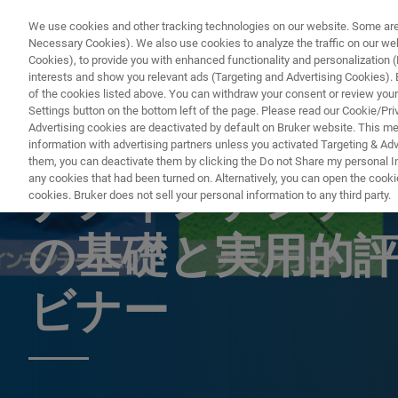
We use cookies and other tracking technologies on our website. Some are e
Necessary Cookies). We also use cookies to analyze the traffic on our w
Cookies), to provide you with enhanced functionality and personalization (F
interests and show you relevant ads (Targeting and Advertising Cookies). By
of the cookies listed above. You can withdraw your consent or review your
Settings button on the bottom left of the page. Please read our Cookie/Pri
Advertising cookies are deactivated by default on Bruker website. This m
information with advertising partners unless you activated Targeting & Adve
ATOMIC FORCE MICROSCOPY (AFM) & NANOMECHANICAL TEST
them, you can deactivate them by clicking the Do not Share my personal Inf
any cookies that had been turned on. Alternatively, you can open the cooki
ナノインデンテ
cookies. Bruker does not sell your personal information to any third party.
の基礎と実用的評価
ビナー