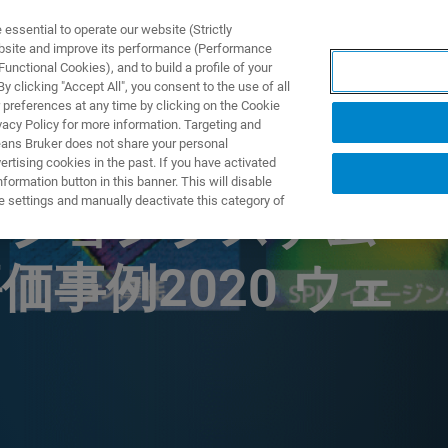
ssential to operate our website (Strictly
ebsite and improve its performance (Performance
unctional Cookies), and to build a profile of your
 clicking "Accept All", you consent to the use of all
 preferences at any time by clicking on the Cookie
vacy Policy for more information. Targeting and
eans Bruker does not share your personal
rtising cookies in the past. If you have activated
 INSTRUMENTS WEBINAR
ormation button in this banner. This will disable
e settings and manually deactivate this category of
ーションシステム
事例2020 ウェ