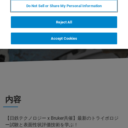
と事例、白色干渉計測による材料の表面状態
Do Not Sell or Share My Personal Information
の評価技術を幅広く紹介します。また、両社
が提供する試験サービスや最新の装置の紹介
Reject All
も行います。皆様のご参加をスタッフ一同お
待ちしております。
Accept Cookies
内容
【日鉄テクノロジー x Bruker共催】最新のトライボロジ
ー試験と表面性状評価技術を学ぶ！