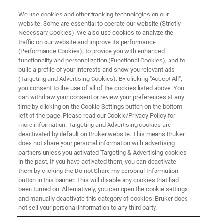
We use cookies and other tracking technologies on our
website. Some are essential to operate our website (Strictly
Necessary Cookies). We also use cookies to analyze the
traffic on our website and improve its performance
【日鉄テクノロジー X BRUKER共催】トライボロジーオンラインセミナー
(Performance Cookies), to provide you with enhanced
最新のトライボロジー試験と表
functionality and personalization (Functional Cookies), and to
面性状評価技術を学ぶ！
build a profile of your interests and show you relevant ads
(Targeting and Advertising Cookies). By clicking "Accept All",
you consent to the use of all of the cookies listed above. You
can withdraw your consent or review your preferences at any
トライボロジーとは、運動しながら互いに
time by clicking on the Cookie Settings button on the bottom
left of the page. Please read our Cookie/Privacy Policy for
影響を及ぼしあう二つの表面の間におこる摩
more information. Targeting and Advertising cookies are
擦・摩耗・潤滑などの現象を解明することを
deactivated by default on Bruker website. This means Bruker
does not share your personal information with advertising
目的としており、今日機械要素の不具合や故
partners unless you activated Targeting & Advertising cookies
in the past. If you have activated them, you can deactivate
障の原因になるだけでなく、エネルギーロス
them by clicking the Do not Share my personal Information
や環境汚染にもつながる重要な問題となって
button in this banner. This will disable any cookies that had
been turned on. Alternatively, you can open the cookie settings
います。
and manually deactivate this category of cookies. Bruker does
本ウェビナーでは、トライボロジー試験手法
not sell your personal information to any third party.