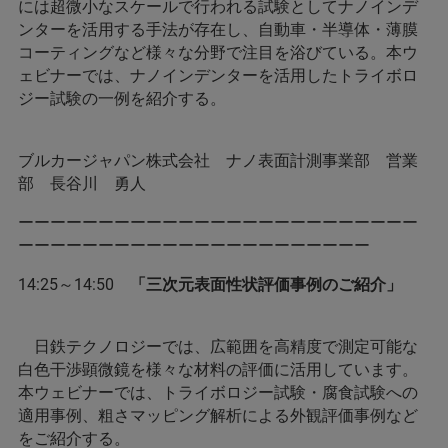
には超微小なスケールで行われる試験としてナノインデ
ンターを活用する手法が存在し、自動車・半導体・薄膜
コーティングなど様々な分野で注目を浴びている。本ウ
ェビナーでは、ナノインデンターを活用したトライボロ
ジー試験の一例を紹介する。
ブルカージャパン株式会社 ナノ表面計測事業部 営業
部 長谷川 勇人
ーーーーーーーーーーーーーーーーーーーーーーーーー
ーーーーーーーーーーーーーーーーーーーーーー
14:25～14:50
「三次元表面性状評価事例のご紹介」
日鉄テクノロジーでは、広範囲を高精度で測定可能な
白色干渉顕微鏡を様々な材料の評価に活用しています。
本ウェビナーでは、トライボロジー試験・腐食試験への
適用事例、粗さマッピング解析による外観評価事例など
をご紹介する。