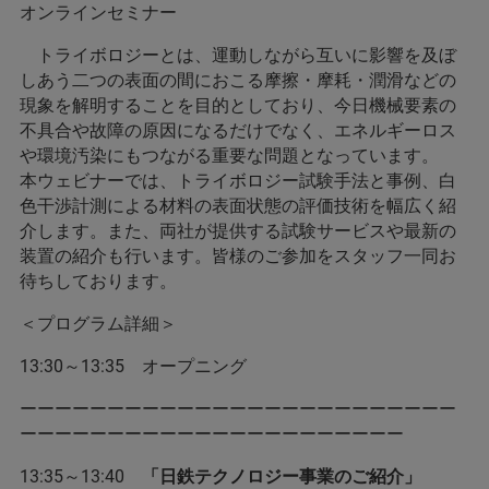
オンラインセミナー
トライボロジーとは、運動しながら互いに影響を及ぼ
しあう二つの表面の間におこる摩擦・摩耗・潤滑などの
現象を解明することを目的としており、今日機械要素の
不具合や故障の原因になるだけでなく、エネルギーロス
や環境汚染にもつながる重要な問題となっています。
本ウェビナーでは、トライボロジー試験手法と事例、白
色干渉計測による材料の表面状態の評価技術を幅広く紹
介します。また、両社が提供する試験サービスや最新の
装置の紹介も行います。皆様のご参加をスタッフ一同お
待ちしております。
＜プログラム詳細＞
13:30～13:35 オープニング
ーーーーーーーーーーーーーーーーーーーーーーーーー
ーーーーーーーーーーーーーーーーーーーーーー
13:35～13:40
「日鉄テクノロジー事業のご紹介」