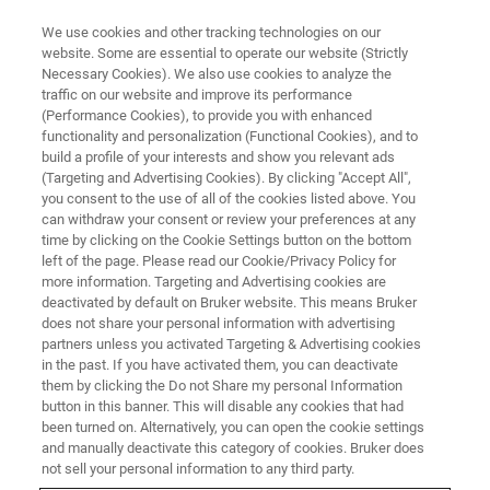
We use cookies and other tracking technologies on our
website. Some are essential to operate our website (Strictly
Necessary Cookies). We also use cookies to analyze the
traffic on our website and improve its performance
(Performance Cookies), to provide you with enhanced
functionality and personalization (Functional Cookies), and to
build a profile of your interests and show you relevant ads
APPLICATIONS DU S2 PUMA SÉRIE 2
(Targeting and Advertising Cookies). By clicking "Accept All",
Métaux et scories
you consent to the use of all of the cookies listed above. You
can withdraw your consent or review your preferences at any
time by clicking on the Cookie Settings button on the bottom
left of the page. Please read our Cookie/Privacy Policy for
Métaux et scories - Applications du S2 PUMA
more information. Targeting and Advertising cookies are
Série 2
deactivated by default on Bruker website. This means Bruker
does not share your personal information with advertising
partners unless you activated Targeting & Advertising cookies
in the past. If you have activated them, you can deactivate
them by clicking the Do not Share my personal Information
button in this banner. This will disable any cookies that had
been turned on. Alternatively, you can open the cookie settings
and manually deactivate this category of cookies. Bruker does
not sell your personal information to any third party.