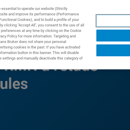
ssential to operate our website (Strictly
ebsite and improve its performance (Performance
unctional Cookies), and to build a profile of your
PPLICATIONS
PRESTATIONS DE SERVICE
NOUVEAUTÉ
 clicking "Accept All", you consent to the use of all
 preferences at any time by clicking on the Cookie
vacy Policy for more information. Targeting and
eans Bruker does not share your personal
rtising cookies in the past. If you have activated
ormation button in this banner. This will disable
e settings and manually deactivate this category of
a RMN à l'étude
ules