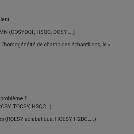
dient
s RMN (COSYDQF, HSQC, DOSY…..)
de l’homogénéité de champ des échantillons, le «
 problème ?
(COSY, TOCSY, HSQC…)
ues (ROESY adiabatique, HOESY, H2BC…..)