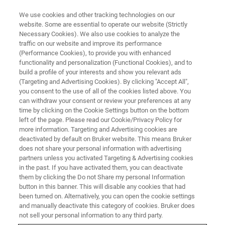
We use cookies and other tracking technologies on our
website. Some are essential to operate our website (Strictly
Necessary Cookies). We also use cookies to analyze the
traffic on our website and improve its performance
Bruker ED-XS (compact EBSD)
(Performance Cookies), to provide you with enhanced
functionality and personalization (Functional Cookies), and to
소개 및 Application 응용 사례
build a profile of your interests and show you relevant ads
(Targeting and Advertising Cookies). By clicking "Accept All",
you consent to the use of all of the cookies listed above. You
can withdraw your consent or review your preferences at any
온디맨드 세션 - 41분
time by clicking on the Cookie Settings button on the bottom
left of the page. Please read our Cookie/Privacy Policy for
more information. Targeting and Advertising cookies are
deactivated by default on Bruker website. This means Bruker
does not share your personal information with advertising
partners unless you activated Targeting & Advertising cookies
in the past. If you have activated them, you can deactivate
them by clicking the Do not Share my personal Information
button in this banner. This will disable any cookies that had
been turned on. Alternatively, you can open the cookie settings
and manually deactivate this category of cookies. Bruker does
Bruker ED-XS (compact EBSD)
not sell your personal information to any third party.