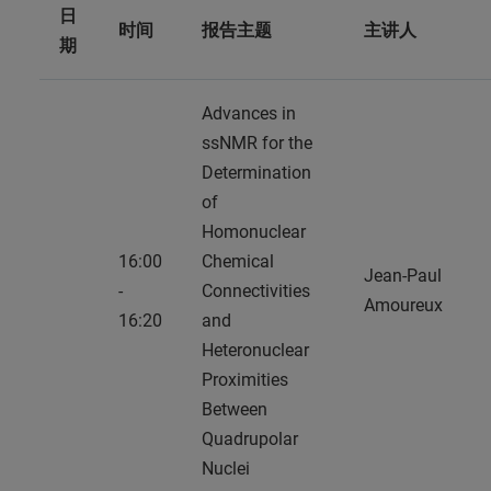
日
时间
报告主题
主讲人
期
Advances in
ssNMR for the
Determination
of
Homonuclear
16:00
Chemical
Jean-Paul
-
Connectivities
Amoureux
16:20
and
Heteronuclear
Proximities
Between
Quadrupolar
Nuclei