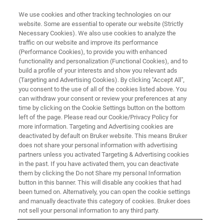
We use cookies and other tracking technologies on our
website. Some are essential to operate our website (Strictly
Necessary Cookies). We also use cookies to analyze the
traffic on our website and improve its performance
EVENT - CHINA
(Performance Cookies), to provide you with enhanced
布鲁克超极化核磁技术Workshop
functionality and personalization (Functional Cookies), and to
build a profile of your interests and show you relevant ads
(Targeting and Advertising Cookies). By clicking "Accept All",
you consent to the use of all of the cookies listed above. You
can withdraw your consent or review your preferences at any
联系我们
time by clicking on the Cookie Settings button on the bottom
left of the page. Please read our Cookie/Privacy Policy for
more information. Targeting and Advertising cookies are
deactivated by default on Bruker website. This means Bruker
does not share your personal information with advertising
partners unless you activated Targeting & Advertising cookies
in the past. If you have activated them, you can deactivate
them by clicking the Do not Share my personal Information
button in this banner. This will disable any cookies that had
been turned on. Alternatively, you can open the cookie settings
研讨会简介
and manually deactivate this category of cookies. Bruker does
not sell your personal information to any third party.