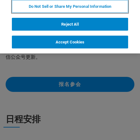
Do Not Sell or Share My Personal Information
布鲁克将于2023年12月5-6日举办超极化核磁技术
Workshop。届时，布鲁克将邀请多位国外固体核磁领域的
专家学者为大家呈现精彩的专题报告。布鲁克欢迎固体核
Reject All
磁领域的用户老师参加本次技术研讨会，并与前沿学者进
行深入交流。
Accept Cookies
具体日程安排请关注布鲁克官网详情页及布鲁克磁共振微
信公众号更新。
报名参会
日程安排