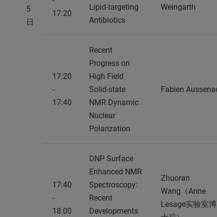
-
Lipid-targeting
Weingarth
5
17:20
Antibiotics
日
Recent
Progress on
17:20
High Field
-
Solid-state
Fabien Aussena
17:40
NMR Dynamic
Nuclear
Polarization
DNP Surface
Enhanced NMR
Zhuoran
17:40
Spectroscopy:
Wang（Anne
-
Recent
Lesage实验室博
18:00
Developments