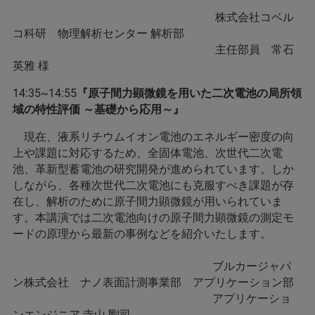
株式会社コベル
コ科研 物理解析センター 解析部
主任部員 常石
英雅 様
14:35~14:55
『原子間力顕微鏡を用いた二次電池の局所領
域の特性評価 ～基礎から応用～』
現在、液系リチウムイオン電池のエネルギー密度の向
上や課題に対応するため、全固体電池、次世代二次電
池、革新型蓄電池の研究開発が進められています。しか
しながら、各種次世代二次電池にも克服すべき課題が存
在し、解析のために原子間力顕微鏡が用いられていま
す。本講演では二次電池向けの原子間力顕微鏡の測定モ
ードの原理から最新の事例などを紹介いたします。
ブルカージャパ
ン株式会社 ナノ表面計測事業部 アプリケーション部
アプリケーショ
ンエンジニア 寺山 剛司