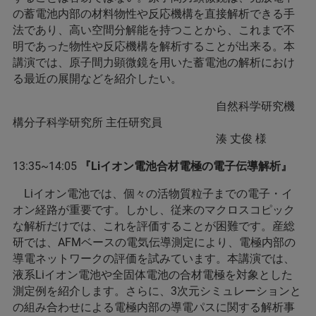
の蓄電池内部の材料物性や反応機構を直接解析できる手
法であり、高い空間分解能を持つことから、これまで不
明であった物性や反応機構を解析することが出来る。本
講演では、原子間力顕微鏡を用いた蓄電池の解析におけ
る最近の展開などを紹介したい。
自然科学研究機
構分子科学研究所 主任研究員
湊 丈俊 様
13:35~14:05
『Liイオン電池合材電極の電子伝導解析』
Liイオン電池では、個々の活物質粒子までの電子・イ
オン経路が重要です。しかし、従来のマクロスコピック
な解析だけでは、これを評価することが困難です。産総
研では、AFMベースの電気伝導測定により、電極内部の
導電ネットワークの評価を試みています。本講演では、
液系Liイオン電池や全固体電池の合材電極を対象とした
測定例を紹介します。さらに、3次元シミュレーションと
の組み合わせによる電極内部の導電パスに関する解析事