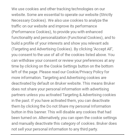
We use cookies and other tracking technologies on our
website. Some are essential to operate our website (Strictly
Necessary Cookies). We also use cookies to analyze the
traffic on our website and improve its performance
初の関西開催
(Performance Cookies), to provide you with enhanced
AFMミーティング 2024 【関
functionality and personalization (Functional Cookies), and to
西】
build a profile of your interests and show you relevant ads
(Targeting and Advertising Cookies). By clicking "Accept All",
テーマ : AFMを用いた電池特性
you consent to the use of all of the cookies listed above. You
can withdraw your consent or review your preferences at any
評価
time by clicking on the Cookie Settings button on the bottom
left of the page. Please read our Cookie/Privacy Policy for
more information. Targeting and Advertising cookies are
deactivated by default on Bruker website. This means Bruker
2024年10月17日（木） 新大阪
does not share your personal information with advertising
partners unless you activated Targeting & Advertising cookies
講演時間 13:00～17:00
in the past. If you have activated them, you can deactivate
them by clicking the Do not Share my personal Information
button in this banner. This will disable any cookies that had
座談会『みんなで話そう電池特性評価』
been turned on. Alternatively, you can open the cookie settings
and manually deactivate this category of cookies. Bruker does
15:30~16:20
not sell your personal information to any third party.