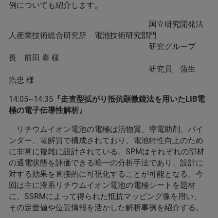
例についても紹介します。
国立研究開発法
人産業技術総合研究所 電池技術研究部門
研究グループ
長 前田 泰 様
研究員 蒲生
浩忠 様
14:05~14:35
『走査型拡がり抵抗顕微鏡法を用いたLIB電
極の電子伝導性解析』
リチウムイオン電池の電極は活物質、導電助剤、バイ
ンダー、電解質で構成されており、電池特性向上のため
に非常に複雑に設計されている。SPMはそれぞれの部材
の通電状態を評価できる唯一の分析手法であり、設計に
対する効果を直接的に可視化することが可能となる。今
回は主に液系リチウムイオン電池の電極シートを題材
に、SSRMによって得られた抵抗マッピング像を用い、
その定量値や位置情報を活かした解析事例を紹介する。