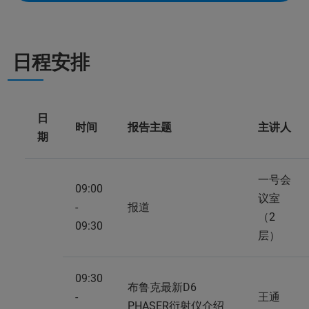
日程安排
日
时间
报告主题
主讲人
期
一号会
09:00
议室
-
报道
（2
09:30
层）
09:30
布鲁克最新D6
-
王通
PHASER衍射仪介绍