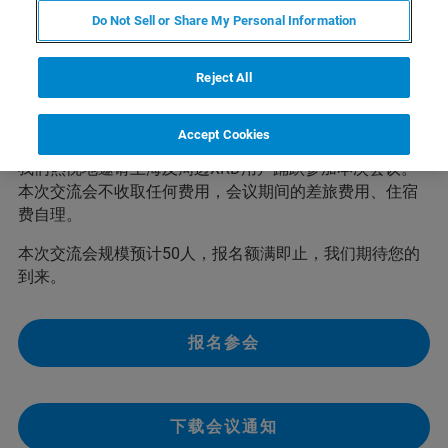
Do Not Sell or Share My Personal Information
“布鲁克X射线上海用户交流及TOPAS高级培训会”兹定于12
Reject All
月14-15日在
束蕴仪器(上海)有限公司 伦琴实验室
举行！届
时布鲁克XRD应用专家将做技术应用、布鲁克公司最新技
术的发展等报告。
Accept Cookies
我们热忱地邀请上海及周边XRD用户踊跃参加本次会议。
本次交流会不收取任何费用，会议期间的差旅费用、住宿
费自理。
本次交流会规模预计50人，报名额满即止，我们期待您的
到来。
报名参会
下载会议通知