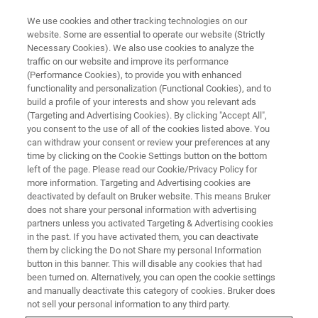
We use cookies and other tracking technologies on our
website. Some are essential to operate our website (Strictly
Necessary Cookies). We also use cookies to analyze the
traffic on our website and improve its performance
EVENT - CHINA
(Performance Cookies), to provide you with enhanced
X射线上海用户交流及TOPAS高
functionality and personalization (Functional Cookies), and to
级培训会
build a profile of your interests and show you relevant ads
(Targeting and Advertising Cookies). By clicking "Accept All",
you consent to the use of all of the cookies listed above. You
can withdraw your consent or review your preferences at any
time by clicking on the Cookie Settings button on the bottom
联系我们
left of the page. Please read our Cookie/Privacy Policy for
more information. Targeting and Advertising cookies are
deactivated by default on Bruker website. This means Bruker
does not share your personal information with advertising
partners unless you activated Targeting & Advertising cookies
in the past. If you have activated them, you can deactivate
them by clicking the Do not Share my personal Information
button in this banner. This will disable any cookies that had
been turned on. Alternatively, you can open the cookie settings
and manually deactivate this category of cookies. Bruker does
not sell your personal information to any third party.
研讨会简介