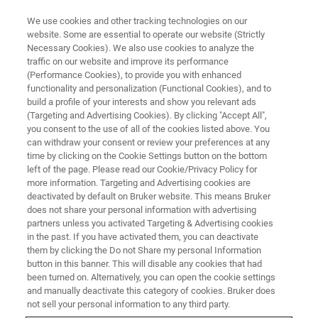
We use cookies and other tracking technologies on our
website. Some are essential to operate our website (Strictly
Necessary Cookies). We also use cookies to analyze the
traffic on our website and improve its performance
原子間力顕微鏡 オンラインセミナー＜プローブSHORT TALKシリーズ＞
(Performance Cookies), to provide you with enhanced
AFMプローブの選び方＃5
functionality and personalization (Functional Cookies), and to
『表面形状測定と測定方法のヒ
build a profile of your interests and show you relevant ads
(Targeting and Advertising Cookies). By clicking "Accept All",
ント』
you consent to the use of all of the cookies listed above. You
can withdraw your consent or review your preferences at any
time by clicking on the Cookie Settings button on the bottom
left of the page. Please read our Cookie/Privacy Policy for
AFM測定方法 - Tapping mode、 PeakForce
more information. Targeting and Advertising cookies are
deactivated by default on Bruker website. This means Bruker
Tapping mode – による表面形状測定用プロー
does not share your personal information with advertising
ブの選択方法、および、実機（録画デモ）を
partners unless you activated Targeting & Advertising cookies
in the past. If you have activated them, you can deactivate
交えた測定フローとパラメーター設定、測定
them by clicking the Do not Share my personal Information
方法のヒントについて説明します。
button in this banner. This will disable any cookies that had
been turned on. Alternatively, you can open the cookie settings
and manually deactivate this category of cookies. Bruker does
not sell your personal information to any third party.