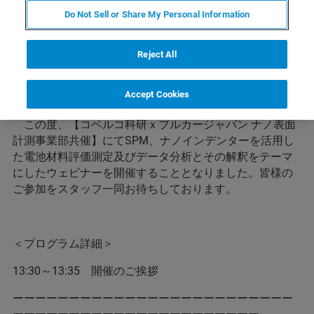
Do Not Sell or Share My Personal Information
内容
Reject All
【ブルカー x コベルコ科研 共催】電池材料へのSPM・ナ
Accept Cookies
ノインデンター活用セミナー
この度、【コベルコ科研ｘブルカージャパン ナノ表面
計測事業部共催】にてSPM、ナノインデンターを活用し
た電池材料評価測定及びデータ分析とその解釈をテーマ
にしたウェビナーを開催することとなりました。皆様の
ご参加をスタッフ一同お待ちしております。
＜プログラム詳細＞
13:30～13:35 開催のご挨拶
ーーーーーーーーーーーーーーーーーーーーーーーーー