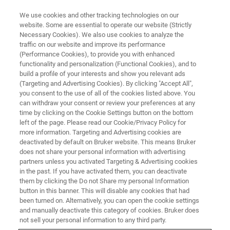
We use cookies and other tracking technologies on our
website. Some are essential to operate our website (Strictly
Necessary Cookies). We also use cookies to analyze the
traffic on our website and improve its performance
電池材料分析評価オンラインセミナー
(Performance Cookies), to provide you with enhanced
【ブルカー x コベルコ科研 共
functionality and personalization (Functional Cookies), and to
催】電池材料へのSPM・ナノイ
build a profile of your interests and show you relevant ads
(Targeting and Advertising Cookies). By clicking "Accept All",
ンデンター活用セミナー
you consent to the use of all of the cookies listed above. You
can withdraw your consent or review your preferences at any
time by clicking on the Cookie Settings button on the bottom
left of the page. Please read our Cookie/Privacy Policy for
最新のテクノロジーを活用した電池材料の評
more information. Targeting and Advertising cookies are
deactivated by default on Bruker website. This means Bruker
価と解析に関する情報を提供します。
does not share your personal information with advertising
partners unless you activated Targeting & Advertising cookies
in the past. If you have activated them, you can deactivate
them by clicking the Do not Share my personal Information
button in this banner. This will disable any cookies that had
been turned on. Alternatively, you can open the cookie settings
and manually deactivate this category of cookies. Bruker does
not sell your personal information to any third party.