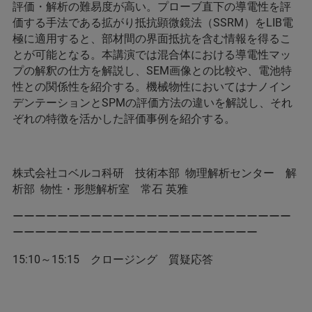
評価・解析の難易度が高い。プローブ直下の導電性を評
価する手法である拡がり抵抗顕微鏡法（SSRM）をLIB電
極に適用すると、部材間の界面抵抗を含む情報を得るこ
とが可能となる。本講演では混合体における導電性マッ
プの解釈の仕方を解説し、SEM画像との比較や、電池特
性との関係性を紹介する。機械物性においてはナノイン
デンテーションとSPMの評価方法の違いを解説し、それ
ぞれの特徴を活かした評価事例を紹介する。
株式会社コベルコ科研 技術本部 物理解析センター 解
析部 物性・形態解析室 常石 英雅
ーーーーーーーーーーーーーーーーーーーーーーーーー
ーーーーーーーーーーーーーーーーーーーーーー
15:10～15:15 クロージング 質疑応答