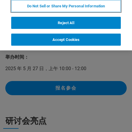
布鲁克磁共振售前与应用支持热线（400-898-5858）自开
Do Not Sell or Share My Personal Information
通以来，每天都能接到大量的来电咨询。为了更好地解决
用户在核磁共振/电子顺磁共振的学习与工作中遇到的问
题，同时引导用户更高效地获取所需帮助，布鲁克将再次
Reject All
举办400热线直播讲座，集中解答常见的NMR/EPR应用问
题，我们欢迎各位核磁及顺磁用户报名参加本次直播讲
Accept Cookies
座！
举办时间：
2025 年 5 月 27 日，上午 10:00 - 12:00
报名参会
研讨会亮点