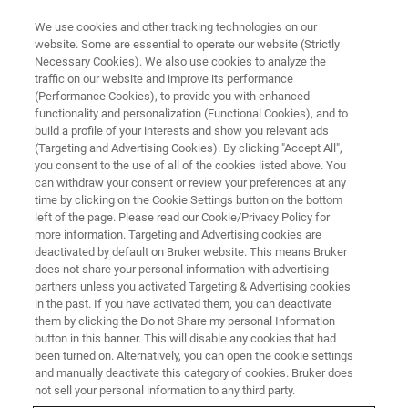
We use cookies and other tracking technologies on our
website. Some are essential to operate our website (Strictly
Necessary Cookies). We also use cookies to analyze the
traffic on our website and improve its performance
网络研讨会
(Performance Cookies), to provide you with enhanced
布鲁克磁共振400热线常见问题答
functionality and personalization (Functional Cookies), and to
疑
build a profile of your interests and show you relevant ads
(Targeting and Advertising Cookies). By clicking "Accept All",
you consent to the use of all of the cookies listed above. You
can withdraw your consent or review your preferences at any
time by clicking on the Cookie Settings button on the bottom
left of the page. Please read our Cookie/Privacy Policy for
more information. Targeting and Advertising cookies are
deactivated by default on Bruker website. This means Bruker
does not share your personal information with advertising
partners unless you activated Targeting & Advertising cookies
in the past. If you have activated them, you can deactivate
them by clicking the Do not Share my personal Information
button in this banner. This will disable any cookies that had
研讨会简介
been turned on. Alternatively, you can open the cookie settings
and manually deactivate this category of cookies. Bruker does
not sell your personal information to any third party.