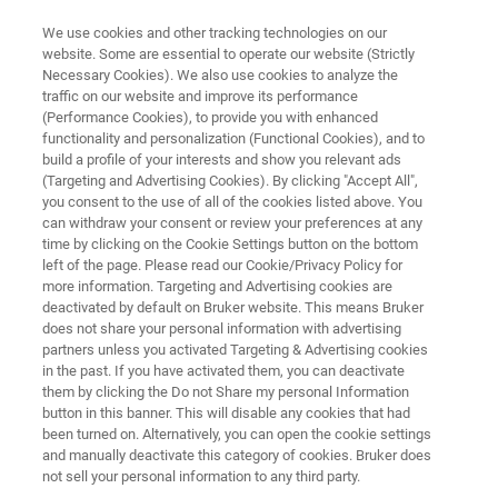
We use cookies and other tracking technologies on our
website. Some are essential to operate our website (Strictly
Necessary Cookies). We also use cookies to analyze the
traffic on our website and improve its performance
FT-IR mit Blick auf die Zukunft
(Performance Cookies), to provide you with enhanced
functionality and personalization (Functional Cookies), and to
build a profile of your interests and show you relevant ads
(Targeting and Advertising Cookies). By clicking "Accept All",
Über QCL-Mikroskope, maschinelles Lernen,
you consent to the use of all of the cookies listed above. You
can withdraw your consent or review your preferences at any
Digitalisierung und mehr
time by clicking on the Cookie Settings button on the bottom
left of the page. Please read our Cookie/Privacy Policy for
more information. Targeting and Advertising cookies are
deactivated by default on Bruker website. This means Bruker
does not share your personal information with advertising
partners unless you activated Targeting & Advertising cookies
in the past. If you have activated them, you can deactivate
them by clicking the Do not Share my personal Information
Montag, 08. November 2021
button in this banner. This will disable any cookies that had
been turned on. Alternatively, you can open the cookie settings
and manually deactivate this category of cookies. Bruker does
not sell your personal information to any third party.