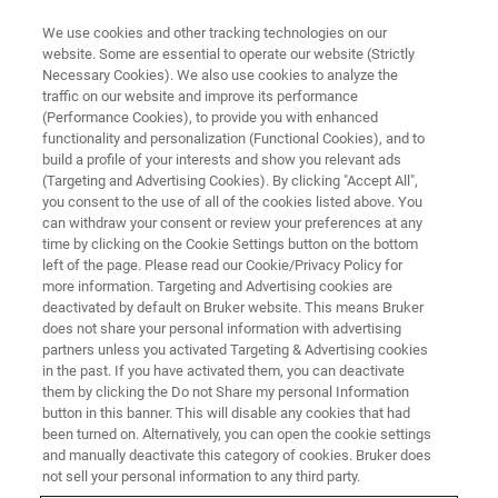
We use cookies and other tracking technologies on our
website. Some are essential to operate our website (Strictly
Necessary Cookies). We also use cookies to analyze the
traffic on our website and improve its performance
(Performance Cookies), to provide you with enhanced
functionality and personalization (Functional Cookies), and to
build a profile of your interests and show you relevant ads
РЕШЕНИЯ ДЛЯ МИКРОСКОПИИ ФЛУОРЕСЦЕНЦИИ
(Targeting and Advertising Cookies). By clicking "Accept All",
Свяжитесь с нами
you consent to the use of all of the cookies listed above. You
can withdraw your consent or review your preferences at any
time by clicking on the Cookie Settings button on the bottom
left of the page. Please read our Cookie/Privacy Policy for
Эта страница является формой запроса.
more information. Targeting and Advertising cookies are
Пожалуйста, заполните его и представить.
deactivated by default on Bruker website. This means Bruker
does not share your personal information with advertising
Мы рады ответить на Ваши вопросы.
partners unless you activated Targeting & Advertising cookies
in the past. If you have activated them, you can deactivate
them by clicking the Do not Share my personal Information
button in this banner. This will disable any cookies that had
been turned on. Alternatively, you can open the cookie settings
and manually deactivate this category of cookies. Bruker does
Пожалуйста, заполните обязательные поля.
not sell your personal information to any third party.