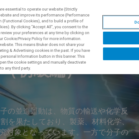
 essential to operate our website (Strictly
 website and improve its performance (Performance
 (Functional Cookies), and to build a profile of
Do
ПРОДУКТЫ И РЕШЕНИЯ
ПРИМЕНЕНИЯ
УСЛУГИ
ies). By clicking "Accept All", you consent to the
 review your preferences at any time by clicking on
ur Cookie/Privacy Policy for more information.
 website. This means Bruker does not share your
ting & Advertising cookies in the past. If you have
personal Information button in this banner. This
 open the cookie settings and manually deactivate
る（初級編）
o any third party.
子の並進運動は、物質の輸送や化学反
割を果たしており、製薬、材料化学、
究対象となっています。一方で分子の