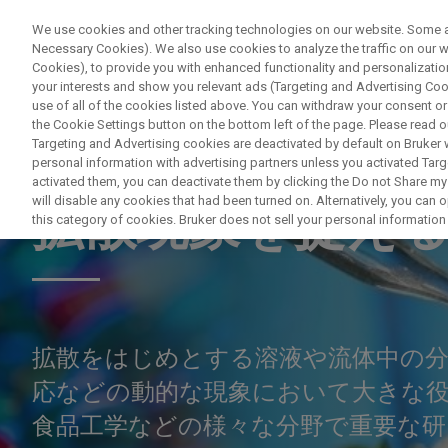
We use cookies and other tracking technologies on our website. Some are
Necessary Cookies). We also use cookies to analyze the traffic on our
Cookies), to provide you with enhanced functionality and personalization
your interests and show you relevant ads (Targeting and Advertising Cook
use of all of the cookies listed above. You can withdraw your consent or
the Cookie Settings button on the bottom left of the page. Please read o
Targeting and Advertising cookies are deactivated by default on Bruker
personal information with advertising partners unless you activated Targe
NUCLEAR MAGNETIC RESONANCE (NMR) WEBINAR
activated them, you can deactivate them by clicking the Do not Share my 
will disable any cookies that had been turned on. Alternatively, you can
拡散現象を捉え
this category of cookies. Bruker does not sell your personal information t
拡散をはじめとする溶液や流体中の分
応などの動的な現象において大きな役
食品工学などの様々な分野で重要な研