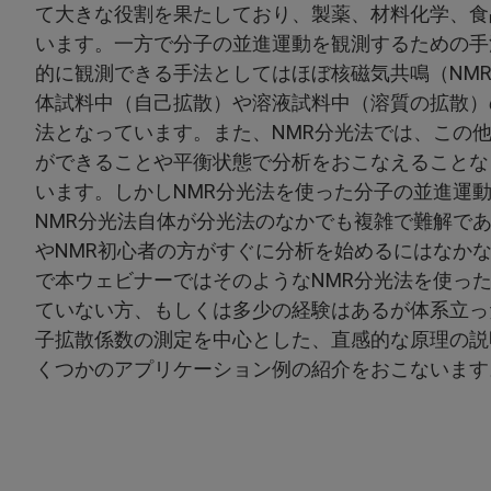
て大きな役割を果たしており、製薬、材料化学、食
います。一方で分子の並進運動を観測するための手
的に観測できる手法としてはほぼ核磁気共鳴（NM
体試料中（自己拡散）や溶液試料中（溶質の拡散）
法となっています。また、NMR分光法では、この
ができることや平衡状態で分析をおこなえることな
います。しかしNMR分光法を使った分子の並進運
NMR分光法自体が分光法のなかでも複雑で難解で
やNMR初心者の方がすぐに分析を始めるにはなか
で本ウェビナーではそのようなNMR分光法を使っ
ていない方、もしくは多少の経験はあるが体系立っ
子拡散係数の測定を中心とした、直感的な原理の説
くつかのアプリケーション例の紹介をおこないます