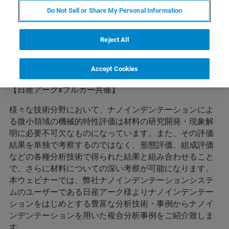
Do Not Sell or Share My Personal Information
Reject All
概要
Accept Cookies
【日産アークxブルカー共催】
様々な技術分野において、ナノインデンテーションによ
る微小領域の機械的特性評価は材料の研究開発・現象解
明に必要不可欠なものになっています。また、その評価
結果を単独で考察するのではなく、形態評価、組成評価
などの各種分析技術で得られた結果と組み合わせること
で、さらに材料についての深い考察が可能になります。
本ウェビナーでは、弊社ナノインデンテーションシステ
ムのユーザーである日産アーク様よりナノインデンテー
ションをはじめとする豊富な分析技術・事例からナノイ
ンデンテーションを用いた複合分析事例をご紹介致しま
す。