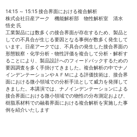
14:15 ～ 15:15 接合界面における複合解析
株式会社日産アーク 機能解析部 物性解析室 清水
悟史 氏
工業製品には数多くの接合界面が存在するため、製品と
しての不具合が生じる要因となる事例が数多く発生して
います。日産アークでは、不具合の発生した接合界面の
形態観察・化学分析・物性評価を複合して分析・解析す
ることにより、製品設計へのフィードバックするための
要因調査を多く手掛けてきました。複合解析の中でナノ
インデンテーションやＡＦＭによる評価技術は、接合界
面における微小領域での分析手法として威力を発揮して
きました。本講演では、ナノインデンテーションによる
接合界面における微小領域での物性の分布測定および、
樹脂系材料での融着界面における複合解析を実施した事
例を紹介いたします