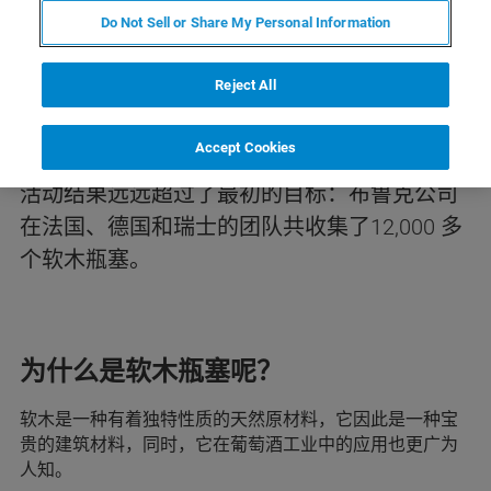
Do Not Sell or Share My Personal Information
作为布鲁克公司正在进行的可持续发展活动的
Reject All
一部分，布鲁克法国、德国和瑞士的员工发起
了一项收集软木瓶塞的活动，以支持德国的非
Accept Cookies
政府环境保护组织”Naturchutzbund“的工作。
活动结果远远超过了最初的目标：布鲁克公司
在法国、德国和瑞士的团队共收集了12,000 多
个软木瓶塞。
为什么是软木瓶塞呢？
软木是一种有着独特性质的天然原材料，它因此是一种宝
贵的建筑材料，同时，它在葡萄酒工业中的应用也更广为
人知。