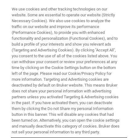
We use cookies and other tracking technologies on our
website. Some are essential to operate our website (Strictly
Necessary Cookies). We also use cookies to analyze the
traffic on our website and improve its performance
企业社会责任 - 员工
(Performance Cookies), to provide you with enhanced
布鲁克公司员工收集45公斤软木
functionality and personalization (Functional Cookies), and to
瓶塞，支持可持续性建筑
build a profile of your interests and show you relevant ads
(Targeting and Advertising Cookies). By clicking "Accept All",
you consent to the use of all of the cookies listed above. You
can withdraw your consent or review your preferences at any
time by clicking on the Cookie Settings button on the bottom
left of the page. Please read our Cookie/Privacy Policy for
more information. Targeting and Advertising cookies are
deactivated by default on Bruker website. This means Bruker
does not share your personal information with advertising
partners unless you activated Targeting & Advertising cookies
in the past. If you have activated them, you can deactivate
them by clicking the Do not Share my personal Information
button in this banner. This will disable any cookies that had
企业社会责任 - 员工
been turned on. Alternatively, you can open the cookie settings
布鲁克公司员工收集45公斤软木
and manually deactivate this category of cookies. Bruker does
not sell your personal information to any third party.
瓶塞，支持可持续性建筑