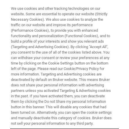
We use cookies and other tracking technologies on our
website. Some are essential to operate our website (Strictly
Necessary Cookies). We also use cookies to analyze the
traffic on our website and improve its performance
(Performance Cookies), to provide you with enhanced
functionality and personalization (Functional Cookies), and to
build a profile of your interests and show you relevant ads
临床前成像应用文章
(Targeting and Advertising Cookies). By clicking "Accept All",
阿片受体反应
you consent to the use of all of the cookies listed above. You
can withdraw your consent or review your preferences at any
time by clicking on the Cookie Settings button on the bottom
left of the page. Please read our Cookie/Privacy Policy for
采访 Brigitte Kieffer
more information. Targeting and Advertising cookies are
deactivated by default on Bruker website. This means Bruker
does not share your personal information with advertising
partners unless you activated Targeting & Advertising cookies
in the past. If you have activated them, you can deactivate
阿片受体是对决定人的情绪起关键作用的因素之一。您能
them by clicking the Do not Share my personal Information
button in this banner. This will disable any cookies that had
否简要介绍这些受体的功能？
been turned on. Alternatively, you can open the cookie settings
and manually deactivate this category of cookies. Bruker does
阿片受体有3种——μ、δ和κ。这些受体在神经元表面表
not sell your personal information to any third party.
达，并对阿片类药物（例如，吗啡、海洛因或芬太尼）或