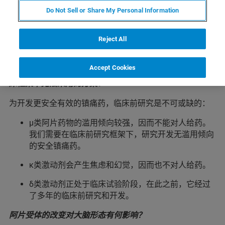
内源性阿片肽（由我们的神经元产生）作出反应。这些受
Do Not Sell or Share My Personal Information
体位于参与疼痛控制、奖赏处理和情绪调节的脑回路上，
一旦激活，即会降低所在神经元的活动。因此，作用于这
Reject All
些受体的药物可减轻疼痛（μ、δ和κ）、产生欣快（μ）或
烦躁（κ），还可减轻焦虑，并具有抗抑郁特性（δ）。
Accept Cookies
对于这些受体的研究，在临床前框架下，可采用哪些在临
床框架下无法采用的方案？
为开发更安全有效的镇痛药，临床前研究是不可或缺的：
μ类阿片药物的滥用倾向较强，因而不能对人给药。
我们需要在临床前研究框架下，研究开发无滥用倾向
的安全镇痛药。
κ类激动剂会产生焦虑和幻觉，因而也不对人给药。
δ类激动剂正处于临床试验阶段，在此之前，它经过
了多年的临床前研究和开发。
阿片受体的改变对大脑形态有何影响？