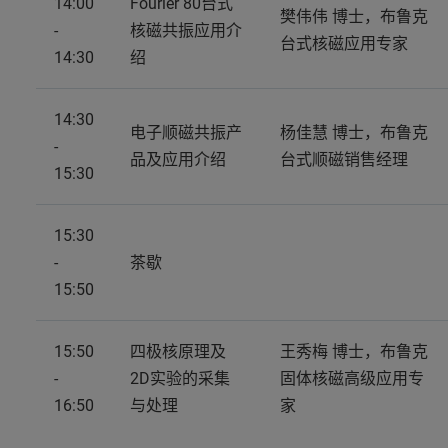
14:00
Fourier 80台式
樊伟伟 博士，布鲁克
-
核磁共振应用介
台式核磁应用专家
14:30
绍
14:30
电子顺磁共振产
杨佳慧 博士，布鲁克
-
品及应用介绍
台式顺磁销售经理
15:30
15:30
-
茶歇
15:50
15:50
四极核原理及
王秀梅 博士，布鲁克
-
2D实验的采集
固体核磁高级应用专
16:50
与处理
家