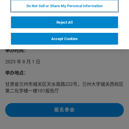
Do Not Sell or Share My Personal Information
2025年布鲁克磁共振校园行下一站将于8月1日在甘肃兰州
举办，为磁共振学界的新老用户介绍布鲁克行业领先的核
磁共振/电子顺磁共振系列产品及应用解决方案，以及常用
Reject All
的液体及固体核磁实验。我们欢迎您前来参加本次活动，
布鲁克与您在兰州不见不散！
Accept Cookies
举办时间：
2025 年 8 月 1 日
举办地点：
甘肃省兰州市城关区天水南路222号，兰州大学城关西校区
第二化学楼一楼101报告厅
报名参会