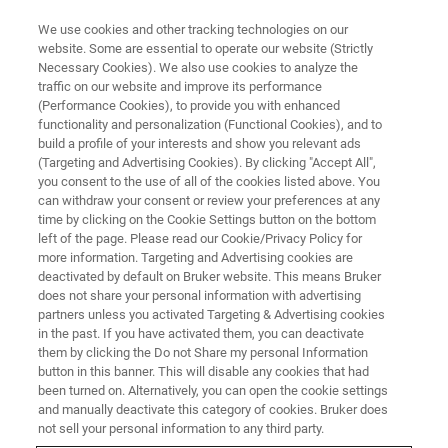
We use cookies and other tracking technologies on our
website. Some are essential to operate our website (Strictly
Necessary Cookies). We also use cookies to analyze the
traffic on our website and improve its performance
EVENT - CHINA
(Performance Cookies), to provide you with enhanced
布鲁克磁共振校园行（兰州站）
functionality and personalization (Functional Cookies), and to
build a profile of your interests and show you relevant ads
(Targeting and Advertising Cookies). By clicking "Accept All",
you consent to the use of all of the cookies listed above. You
can withdraw your consent or review your preferences at any
联系我们
time by clicking on the Cookie Settings button on the bottom
left of the page. Please read our Cookie/Privacy Policy for
more information. Targeting and Advertising cookies are
deactivated by default on Bruker website. This means Bruker
does not share your personal information with advertising
partners unless you activated Targeting & Advertising cookies
in the past. If you have activated them, you can deactivate
them by clicking the Do not Share my personal Information
button in this banner. This will disable any cookies that had
been turned on. Alternatively, you can open the cookie settings
活动简介
and manually deactivate this category of cookies. Bruker does
not sell your personal information to any third party.