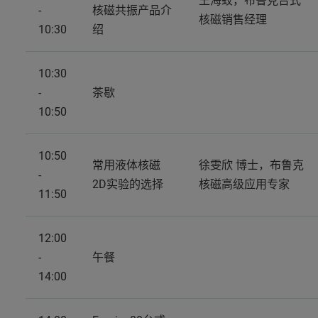
王海蛟，布鲁克台式
-
核磁共振产品介
核磁销售经理
10:30
绍
10:30
-
茶歇
10:50
10:50
常用液体核磁
徐雯欣 博士，布鲁克
-
2D实验的选择
核磁高级应用专家
11:50
12:00
-
午餐
14:00