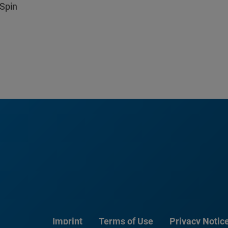
oSpin
Imprint
Terms of Use
Privacy Notic