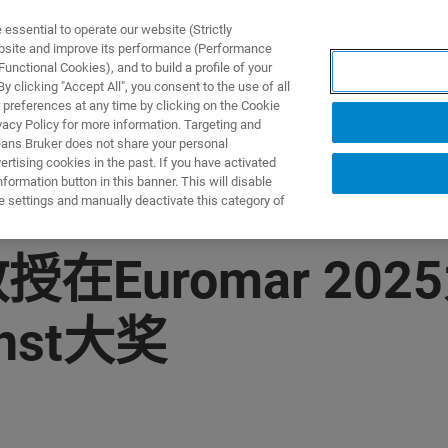
ssential to operate our website (Strictly
ebsite and improve its performance (Performance
unctional Cookies), and to build a profile of your
产品与解决方案
应用
 clicking "Accept All", you consent to the use of all
 preferences at any time by clicking on the Cookie
vacy Policy for more information. Targeting and
eans Bruker does not share your personal
rtising cookies in the past. If you have activated
ormation button in this banner. This will disable
e settings and manually deactivate this category of
er教授在Euromar 2
rnst大奖