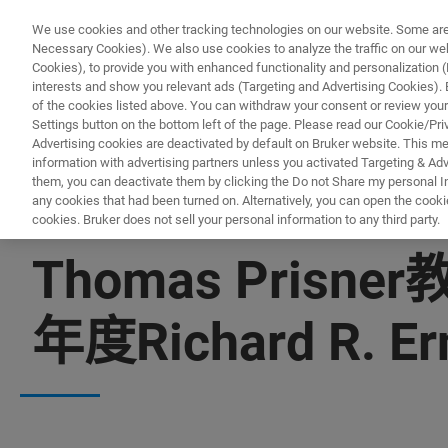
We use cookies and other tracking technologies on our website. Some are e
Necessary Cookies). We also use cookies to analyze the traffic on our w
Cookies), to provide you with enhanced functionality and personalization (F
interests and show you relevant ads (Targeting and Advertising Cookies). By
of the cookies listed above. You can withdraw your consent or review your
Settings button on the bottom left of the page. Please read our Cookie/Pri
Advertising cookies are deactivated by default on Bruker website. This m
information with advertising partners unless you activated Targeting & Adve
them, you can deactivate them by clicking the Do not Share my personal Inf
any cookies that had been turned on. Alternatively, you can open the cooki
cookies. Bruker does not sell your personal information to any third party.
新闻 - 2025
Thomas Prisn
年度Richard R. E