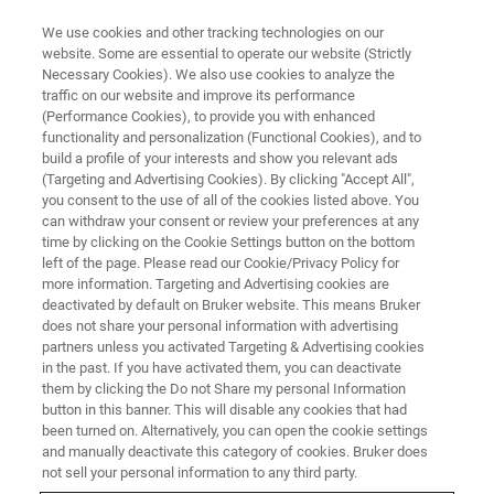
We use cookies and other tracking technologies on our
website. Some are essential to operate our website (Strictly
Necessary Cookies). We also use cookies to analyze the
traffic on our website and improve its performance
【新測定モード】 Surface
(Performance Cookies), to provide you with enhanced
functionality and personalization (Functional Cookies), and to
sensitive AFM-IR が切り開くナ
build a profile of your interests and show you relevant ads
ノ赤外分光の新たな未来
(Targeting and Advertising Cookies). By clicking "Accept All",
you consent to the use of all of the cookies listed above. You
can withdraw your consent or review your preferences at any
time by clicking on the Cookie Settings button on the bottom
今回ご紹介するSurface sensitiveモードは，
left of the page. Please read our Cookie/Privacy Policy for
more information. Targeting and Advertising cookies are
AFM-IRに加わる新たな測定モードであり， 表
deactivated by default on Bruker website. This means Bruker
does not share your personal information with advertising
層 30 nm の化学構造を選択的に分析する。こ
partners unless you activated Targeting & Advertising cookies
れにより，従来AFM-IR測定における一つの課
in the past. If you have activated them, you can deactivate
them by clicking the Do not Share my personal Information
題であった試料作製プロセスを大幅に簡略化
button in this banner. This will disable any cookies that had
し，見たいものをそのまま分析することが可
been turned on. Alternatively, you can open the cookie settings
and manually deactivate this category of cookies. Bruker does
能となる。本ウェビナーでは，その測定原理
not sell your personal information to any third party.