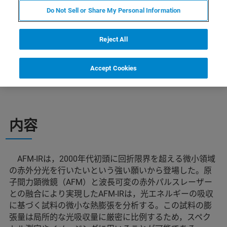
から装置構成の説明，そしてデモ機での測定
Do Not Sell or Share My Personal Information
の様子を交えて詳しくご紹介する。
Reject All
Accept Cookies
内容
AFM-IRは，2000年代初頭に回折限界を超える微小領域
の赤外分光を行いたいという強い願いから登場した。原
子間力顕微鏡（AFM）と波長可変の赤外パルスレーザー
との融合により実現したAFM-IRは，光エネルギーの吸収
に基づく試料の微小な熱膨張を分析する。この試料の膨
張量は局所的な光吸収量に厳密に比例するため，スペク