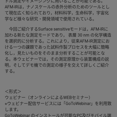
トル測定やイメージングに用いることが可能である。
AFM-IRは，ナノスケールの赤外分析のためのツールとし
て現在広く知られており，材料科学，生命科学，宇宙化
学など様々な研究・開発領域で使用されている。
今回ご紹介するSurface sensitiveモードは，AFM-IRに
加わる新たな測定モードであり， 表層 30 nm の化学構造
を選択的に分析する。これにより，従来AFM-IR測定にお
ける一つの課題であった試料作製プロセスを大幅に簡略
化し，見たいものをそのまま分析することが可能とな
る。本ウェビナーでは，その測定原理から装置構成の説
明，そしてデモ機での測定の様子を交えて詳しくご紹介
する。
＜形式＞
ウェビナー（オンラインによるWEBセミナー）
※ウェビナー配信サービスには「GoToWebinar」を利用致
します。
GoToWebinar のインストールが可能なPC及びモバイル端