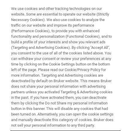
We use cookies and other tracking technologies on our
website. Some are essential to operate our website (Strictly
Necessary Cookies). We also use cookies to analyze the
traffic on our website and improve its performance
ナノインデンター基礎講座と最
(Performance Cookies), to provide you with enhanced
functionality and personalization (Functional Cookies), and to
新技術トレンド2021 ウェビナー
build a profile of your interests and show you relevant ads
(Targeting and Advertising Cookies). By clicking "Accept All",
you consent to the use of all of the cookies listed above. You
can withdraw your consent or review your preferences at any
ナノインデンターはナノ・マイクロスケール
time by clicking on the Cookie Settings button on the bottom
材料の力学・トライボロジー特性を定量的に
left of the page. Please read our Cookie/Privacy Policy for
more information. Targeting and Advertising cookies are
評価する装置です。半導体材料・金属・高分
deactivated by default on Bruker website. This means Bruker
子・生体材料など様々な材料に対し、硬さ・
does not share your personal information with advertising
partners unless you activated Targeting & Advertising cookies
弾性率のみならず、密着・摩擦特性や粘弾性
in the past. If you have activated them, you can deactivate
them by clicking the Do not Share my personal Information
など幅広い評価が可能です。本ウェビナーで
button in this banner. This will disable any cookies that had
は、【第1部】ナノインデンター基礎講座と
been turned on. Alternatively, you can open the cookie settings
and manually deactivate this category of cookies. Bruker does
【第2部】最新トレンド2021の2部構成でナノ
not sell your personal information to any third party.