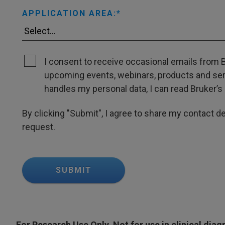
APPLICATION AREA:
I consent to receive occasional emails from B
upcoming events, webinars, products and servi
handles my personal data, I can read Bruker’s 
By clicking "Submit", I agree to share my contact det
request.
SUBMIT
For Research Use Only. Not for use in clinical dia