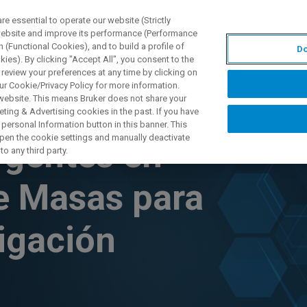
 essential to operate our website (Strictly
 website and improve its performance (Performance
 (Functional Cookies), and to build a profile of
Do
产品与解决方案
应用
ies). By clicking "Accept All", you consent to the
 review your preferences at any time by clicking on
ur Cookie/Privacy Policy for more information.
 website. This means Bruker does not share your
ting & Advertising cookies in the past. If you have
personal Information button in this banner. This
 open the cookie settings and manually deactivate
rgentes en
o any third party.
e Masas para
igación