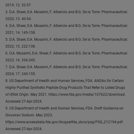
2019; 12. 52-57.
3. D.A. Shaer, O.A. Musaimi, F. Albericio and B.G. De la Torre. Pharmaceutical.
2020; 13. 40-54.
4. D.A. Shaer, O.A. Musaimi, F. Albericio and B.G. De la Torre. Pharmaceutical.
2021; 14. 145-158.
5. D.A. Shaer, O.A. Musaimi, F. Albericio and B.G. De la Torre. Pharmaceutical.
2022; 15. 222-138.
6. O.A. Musaimi, D.A. Shaer, F. Albericio and B.G. De la Torre. Pharmaceutical.
2023; 16. 336-345.
7. D.A. Shaer, O.A. Musaimi, F. Albericio and B.G. De la Torre. Pharmaceutical.
2024; 17. 243-155.
8. US Department of Health and Human Services, FDA. ANDAs for Certain
Highly Purified Synthetic Peptide Drug Products That Refer to Listed Drugs
of rDNA Origin. May 2021. https://www.fda.gov/media/107622/download.
Accessed 27-Apr-2024.
9. US Department of Health and Human Services, FDA. Draft Guidance on
Givosiran Sodium. May 2023.
https://www.accessdata.fda.gov/drugsatfda_docs/psg/PSG_212194.pdf.
Accessed 27-Apr-2024.