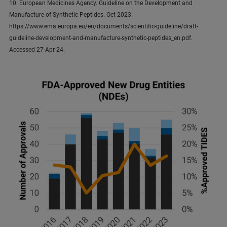
10. European Medicines Agency. Guideline on the Development and
Manufacture of Synthetic Peptides. Oct 2023.
https://www.ema.europa.eu/en/documents/scientific-guideline/draft-
guideline-development-and-manufacture-synthetic-peptides_en.pdf.
Accessed 27-Apr-24.