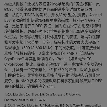
核磁共振被广泛视为表征各种化学结构的 “黄金标准”，灵
敏度、分辨率和数据处理方面的进步使详细表征成为可
能，从而为 TIDES 的发现、开发和制造提供支持。Ascend
Evo 仪器的推出使磁场强度更高的磁体，特别是 1 GHz 仪
器，更易于用于 TIDES 表征，因为它减少了占用空间和制
冷剂的维护。更高场强下分辨率的提高可以加速多肽的指
认过程，促进寡核苷酸对映体复杂性的表征，这两项在药
物开发中都非常重要。此外，探头技术的发展大大提高了
常规场强（500 和 600 MHz）下的灵敏度，并可直接检测
寡核苷酸特有的核。3 毫米多核反向（MNI）低温探头
CryoProbe™ 与其他类似的 CryoProbe（如 5 毫米 TCI
CryoProbe）相比，提高了灵敏度，进一步加快了多肽的指
19
31
认，并具有一个可调谐到
F 和
P 的通道，以加强寡核
苷酸的表征。尽管多肽和寡核苷酸在化学和动态方面非常
复杂，但 NMR 技术的这些改进使科学家们能够应对 TIDES
表征的挑战，确保患者的安全。
1. O.A. Musaimi, D.A. Shaer, B.G. De la Torre, and F. Albericio.
Pharmaceutical. 2018; 11. 42-51.
2. D.A. Shaer, O.A. Musaimi, F. Albericio and B.G. De la Torre. Pharmaceutical.