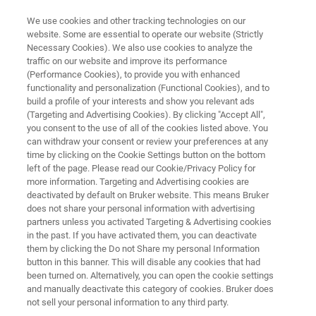
We use cookies and other tracking technologies on our
website. Some are essential to operate our website (Strictly
Necessary Cookies). We also use cookies to analyze the
traffic on our website and improve its performance
NMR & EPR 制药解决方案
(Performance Cookies), to provide you with enhanced
多肽和寡核苷酸（TIDES）
functionality and personalization (Functional Cookies), and to
build a profile of your interests and show you relevant ads
(Targeting and Advertising Cookies). By clicking "Accept All",
you consent to the use of all of the cookies listed above. You
小而强大。利用先进的技术和方法，提高复杂
can withdraw your consent or review your preferences at any
寡核苷酸和多肽（TIDES）的表征能力。
time by clicking on the Cookie Settings button on the bottom
left of the page. Please read our Cookie/Privacy Policy for
more information. Targeting and Advertising cookies are
deactivated by default on Bruker website. This means Bruker
does not share your personal information with advertising
partners unless you activated Targeting & Advertising cookies
in the past. If you have activated them, you can deactivate
them by clicking the Do not Share my personal Information
button in this banner. This will disable any cookies that had
新闻与活动
更多信息
支持
联系我们
been turned on. Alternatively, you can open the cookie settings
and manually deactivate this category of cookies. Bruker does
not sell your personal information to any third party.